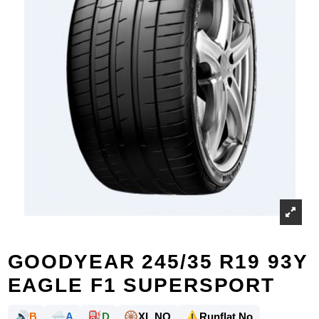
GOODYEAR 245/35 R19 93Y
EAGLE F1 SUPERSPORT
🔊
🌧️
⛽
🛞
⚠️
B
A
D
XL NO
Runflat No