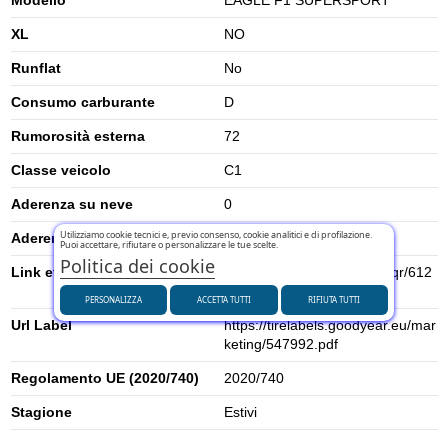
XL
NO
Runflat
No
Consumo carburante
D
Rumorosità esterna
72
Classe veicolo
C1
Aderenza su neve
0
Utilizziamo cookie tecnici e, previo consenso, cookie analitici e di profilazione.
Aderenza su ghiaccio
0
Puoi accettare, rifiutare o personalizzare le tue scelte.
Politica dei cookie
Link etichetta energetica UE
https://eprel.ec.europa.eu/qr/612
662
PERSONALIZZA
ACCETTA TUTTI
RIFIUTA TUTTI
Url Label
https://tirelabels.goodyear.eu/mar
keting/547992.pdf
Regolamento UE (2020/740)
2020/740
Stagione
Estivi