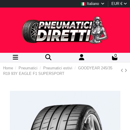
Italiano
EUR €
0
Home
Pneumatici
Pneumatici estivi
GOODYEAR 245/35
R19 93Y EAGLE F1 SUPERSPORT