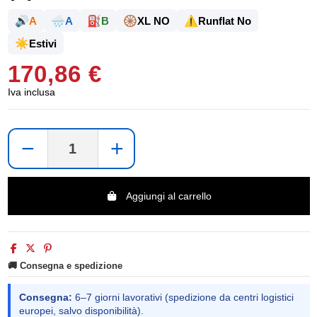
🔊
🌧️
⛽
🛞
⚠️
A
A
B
XL NO
Runflat No
☀️
Estivi
170,86 €
Iva inclusa
−
+
Aggiungi al carrello
🚚 Consegna e spedizione
Consegna:
6–7 giorni lavorativi (spedizione da centri logistici
europei, salvo disponibilità).