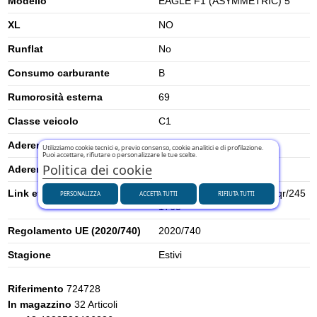
Modello
EAGLE F1 (ASYMMETRIC) 5
XL
NO
Runflat
No
Consumo carburante
B
Rumorosità esterna
69
Classe veicolo
C1
Aderenza su neve
0
Utilizziamo cookie tecnici e, previo consenso, cookie analitici e di profilazione.
Puoi accettare, rifiutare o personalizzare le tue scelte.
Politica dei cookie
Aderenza su ghiaccio
0
Link etichetta energetica UE
https://eprel.ec.europa.eu/qr/245
PERSONALIZZA
ACCETTA TUTTI
RIFIUTA TUTTI
1765
Regolamento UE (2020/740)
2020/740
Stagione
Estivi
Riferimento
724728
In magazzino
32 Articoli