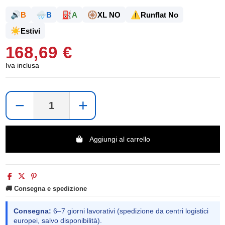
🔊
🌧️
⛽
🛞
⚠️
B
B
A
XL NO
Runflat No
☀️
Estivi
168,69 €
Iva inclusa
−
+
Aggiungi al carrello
🚚 Consegna e spedizione
Consegna:
6–7 giorni lavorativi (spedizione da centri logistici
europei, salvo disponibilità).