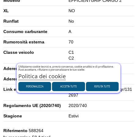
Modello
EFFICIENTGRIP CARGO 2
XL
NO
Runflat
No
Consumo carburante
A
Rumorosità esterna
70
Classe veicolo
C1
C2
Utilizziamo cookie tecnici e, previo consenso, cookie analitici e di profilazione.
Aderenza su neve
0
Puoi accettare, rifiutare o personalizzare le tue scelte.
Politica dei cookie
Aderenza su ghiaccio
0
PERSONALIZZA
ACCETTA TUTTI
RIFIUTA TUTTI
Link etichetta energetica UE
https://eprel.ec.europa.eu/qr/131
2697
Regolamento UE (2020/740)
2020/740
Stagione
Estivi
Riferimento
588264