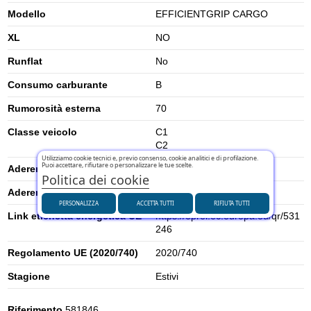
Modello
EFFICIENTGRIP CARGO
XL
NO
Runflat
No
Consumo carburante
B
Rumorosità esterna
70
Classe veicolo
C1
C2
Utilizziamo cookie tecnici e, previo consenso, cookie analitici e di profilazione.
Puoi accettare, rifiutare o personalizzare le tue scelte.
Aderenza su neve
0
Politica dei cookie
Aderenza su ghiaccio
0
PERSONALIZZA
ACCETTA TUTTI
RIFIUTA TUTTI
Link etichetta energetica UE
https://eprel.ec.europa.eu/qr/531
246
Regolamento UE (2020/740)
2020/740
Stagione
Estivi
Riferimento
581846