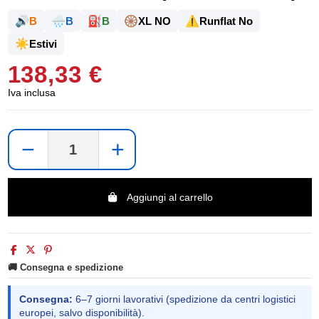
🔊
🌧️
⛽
🛞
⚠️
B
B
B
XL NO
Runflat No
☀️
Estivi
138,33 €
Iva inclusa
−
+
Aggiungi al carrello
🚚 Consegna e spedizione
Consegna:
6–7 giorni lavorativi (spedizione da centri logistici
europei, salvo disponibilità).