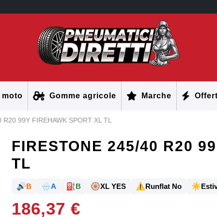
 moto
Gomme agricole
Marche
Offer
0 R20 99Y FIREHAWK SPORT XL TL
FIRESTONE 245/40 R20 9
TL
🔊
🌧️
⛽
🛞
⚠️
☀️
B
A
B
XL YES
Runflat No
Estiv
186,37 €