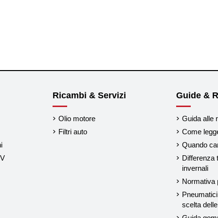
Ricambi & Servizi
Guide & R
Olio motore
Guida alle 
Filtri auto
Come legger
i
Quando cam
UV
Differenza 
invernali
Normativa p
Pneumatici 
scelta del
Guida gom