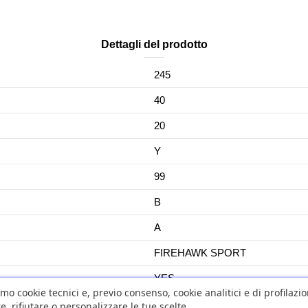
Dettagli del prodotto
245
40
20
Y
99
B
A
FIREHAWK SPORT
YES
amo cookie tecnici e, previo consenso, cookie analitici e di profilazi
No
e, rifiutare o personalizzare le tue scelte.