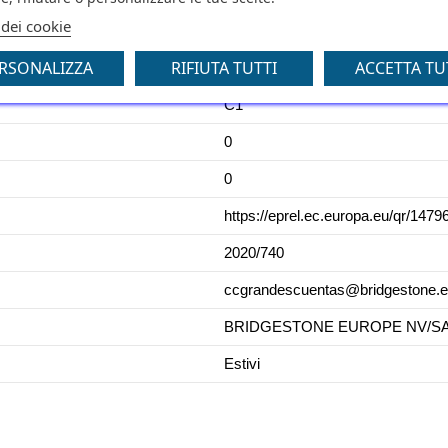
 dei cookie
B
RSONALIZZA
RIFIUTA TUTTI
ACCETTA TU
70
C1
0
0
https://eprel.ec.europa.eu/qr/1479
2020/740
ccgrandescuentas@bridgestone.
BRIDGESTONE EUROPE NV/SA,
Estivi