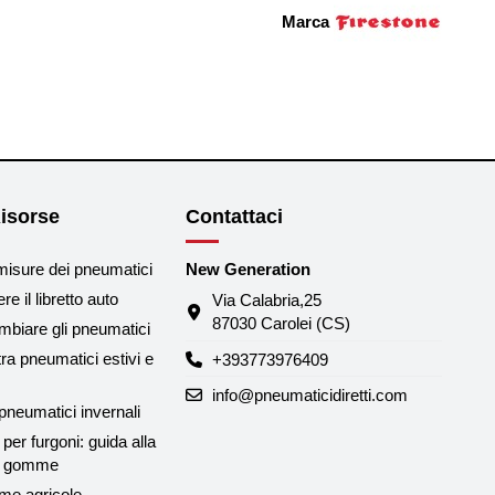
Marca
isorse
Contattaci
misure dei pneumatici
New Generation
e il libretto auto
Via Calabria,25
87030 Carolei (CS)
biare gli pneumatici
tra pneumatici estivi e
+393773976409
info@pneumaticidiretti.com
neumatici invernali
per furgoni: guida alla
le gomme
me agricole