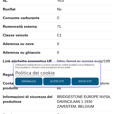
XL
YES
Runflat
No
Consumo carburante
C
Rumorosità esterna
71
Classe veicolo
C1
Aderenza su neve
0
Aderenza su ghiaccio
0
Link etichetta energetica UE
https://eprel.ec.europa.eu/qr/199
Utilizziamo cookie tecnici e, previo consenso, cookie analitici e di profilazione.
2443
Puoi accettare, rifiutare o personalizzare le tue scelte.
Politica dei cookie
Regolamento UE (2020/740)
2020/740
PERSONALIZZA
ACCETTA TUTTI
RIFIUTA TUTTI
Contatti per la sicurezza del
ccgrandescuentas@bridgestone.
prodotto
eu
Informazioni di sicurezza del
BRIDGESTONE EUROPE NV/SA,
produttore
DAVINCILAAN 1 1930
ZAVENTEM, BELGIUM