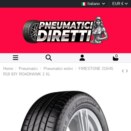
Italiano
EUR €
0
Home
Pneumatici
Pneumatici estivi
FIRESTONE 215/45
R18 93Y ROADHAWK 2 XL