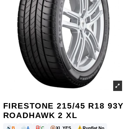
FIRESTONE 215/45 R18 93Y
ROADHAWK 2 XL
🔊
🌧️
⛽
🛞
⚠️
B
A
C
XL YES
Runflat No