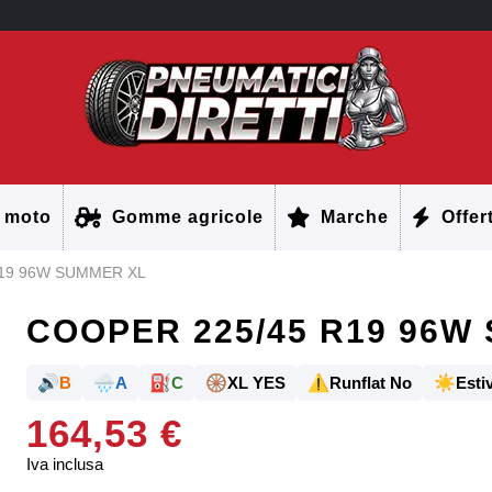
 moto
Gomme agricole
Marche
Offer
R19 96W SUMMER XL
COOPER 225/45 R19 96W
🔊
🌧️
⛽
🛞
⚠️
☀️
B
A
C
XL YES
Runflat No
Estiv
164,53 €
Iva inclusa