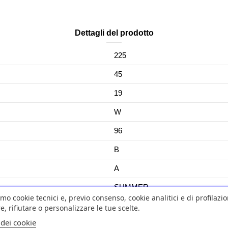
Dettagli del prodotto
225
45
19
W
96
B
A
SUMMER
amo cookie tecnici e, previo consenso, cookie analitici e di profilazi
YES
e, rifiutare o personalizzare le tue scelte.
 dei cookie
No