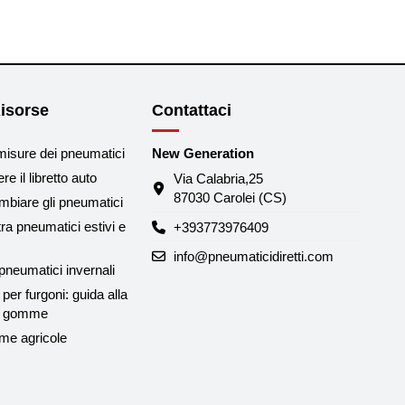
isorse
Contattaci
misure dei pneumatici
New Generation
e il libretto auto
Via Calabria,25
87030 Carolei (CS)
biare gli pneumatici
tra pneumatici estivi e
+393773976409
info@pneumaticidiretti.com
neumatici invernali
per furgoni: guida alla
le gomme
me agricole