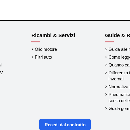
Ricambi & Servizi
Guide & R
Olio motore
Guida alle 
Filtri auto
Come legger
i
Quando cam
UV
Differenza 
invernali
Normativa p
Pneumatici 
scelta del
Guida gom
Recedi dal contratto