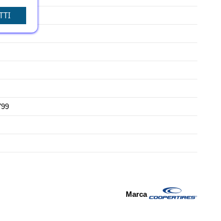
TTI
799
Marca