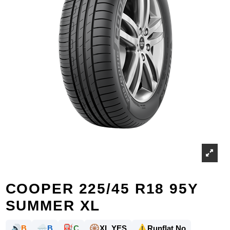
COOPER 225/45 R18 95Y
SUMMER XL
🔊
🌧️
⛽
🛞
⚠️
B
B
C
XL YES
Runflat No