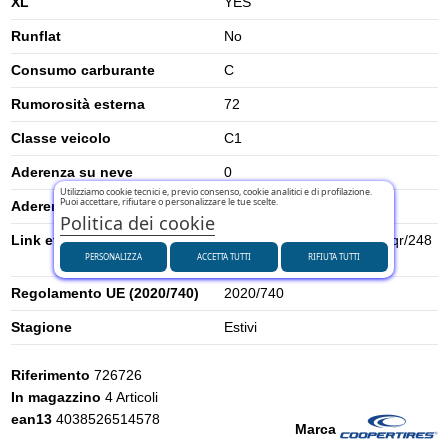
XL
YES
Runflat
No
Consumo carburante
C
Rumorosità esterna
72
Classe veicolo
C1
Aderenza su neve
0
Utilizziamo cookie tecnici e, previo consenso, cookie analitici e di profilazione.
Puoi accettare, rifiutare o personalizzare le tue scelte.
Aderenza su ghiaccio
0
Politica dei cookie
Link etichetta energetica UE
https://eprel.ec.europa.eu/qr/248
PERSONALIZZA
ACCETTA TUTTI
RIFIUTA TUTTI
0909
Regolamento UE (2020/740)
2020/740
Stagione
Estivi
Riferimento
726726
In magazzino
4 Articoli
ean13
4038526514578
Marca