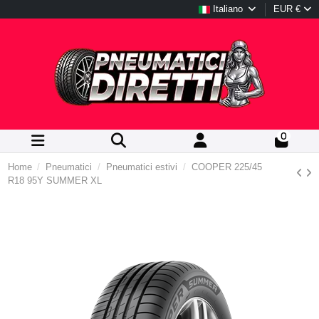
Italiano
EUR €
0
Home
Pneumatici
Pneumatici estivi
COOPER 225/45
R18 95Y SUMMER XL