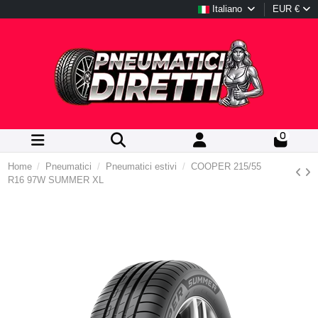
Italiano
EUR €
0
Home
Pneumatici
Pneumatici estivi
COOPER 215/55
R16 97W SUMMER XL