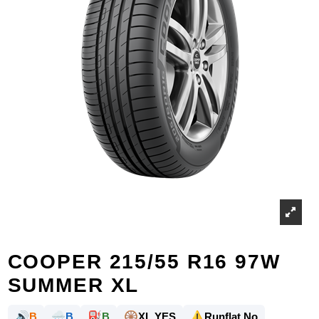
COOPER 215/55 R16 97W
SUMMER XL
🔊
🌧️
⛽
🛞
⚠️
B
B
B
XL YES
Runflat No