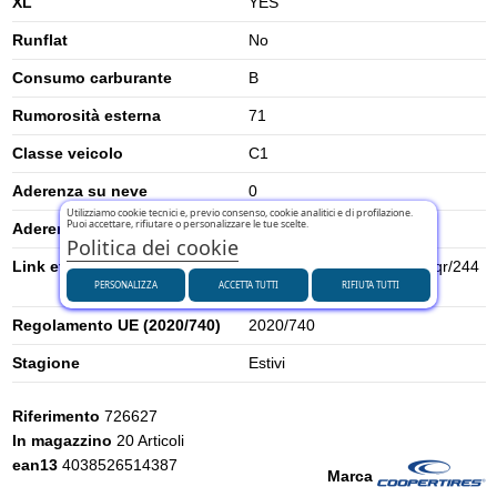
XL
YES
Runflat
No
Consumo carburante
B
Rumorosità esterna
71
Classe veicolo
C1
Aderenza su neve
0
Utilizziamo cookie tecnici e, previo consenso, cookie analitici e di profilazione.
Puoi accettare, rifiutare o personalizzare le tue scelte.
Aderenza su ghiaccio
0
Politica dei cookie
Link etichetta energetica UE
https://eprel.ec.europa.eu/qr/244
PERSONALIZZA
ACCETTA TUTTI
RIFIUTA TUTTI
2688
Regolamento UE (2020/740)
2020/740
Stagione
Estivi
Riferimento
726627
In magazzino
20 Articoli
ean13
4038526514387
Marca