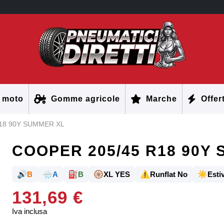
 moto
Gomme agricole
Marche
Offer
18 90Y SUMMER XL
COOPER 205/45 R18 90Y
🔊
🌧️
⛽
🛞
⚠️
☀️
B
A
B
XL YES
Runflat No
Estiv
131,69 €
Iva inclusa