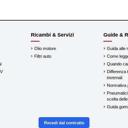
Ricambi & Servizi
Guide & R
Olio motore
Guida alle 
Filtri auto
Come legger
i
Quando cam
UV
Differenza 
invernali
Normativa p
Pneumatici 
scelta del
Guida gom
Recedi dal contratto