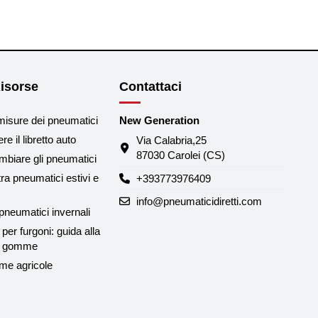
isorse
Contattaci
misure dei pneumatici
New Generation
e il libretto auto
Via Calabria,25
87030 Carolei (CS)
biare gli pneumatici
tra pneumatici estivi e
+393773976409
info@pneumaticidiretti.com
neumatici invernali
per furgoni: guida alla
le gomme
me agricole