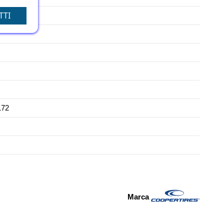
TTI
172
Marca