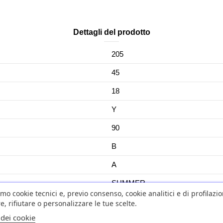
Dettagli del prodotto
205
45
18
Y
90
B
A
SUMMER
amo cookie tecnici e, previo consenso, cookie analitici e di profilazi
YES
e, rifiutare o personalizzare le tue scelte.
 dei cookie
No