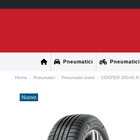
Pneumatici
Pneumatici
Home
Pneumatici
Pneumatici estivi
COOPER 205/45 R
Nuovo