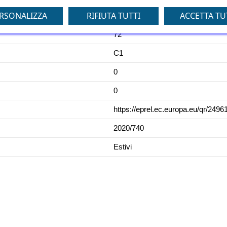
RSONALIZZA
RIFIUTA TUTTI
ACCETTA TU
B
72
C1
0
0
https://eprel.ec.europa.eu/qr/2496
2020/740
Estivi