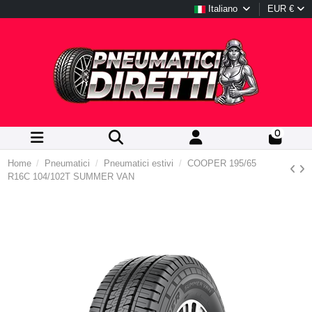
Italiano
EUR €
0
Home
Pneumatici
Pneumatici estivi
COOPER 195/65
R16C 104/102T SUMMER VAN