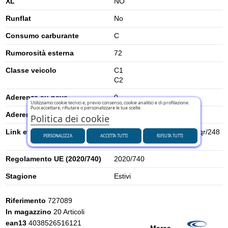
XL
NO
Runflat
No
Consumo carburante
C
Rumorosità esterna
72
Classe veicolo
C1
C2
Aderenza su neve
0
Utilizziamo cookie tecnici e, previo consenso, cookie analitici e di profilazione.
Puoi accettare, rifiutare o personalizzare le tue scelte.
Aderenza su ghiaccio
0
Politica dei cookie
Link etichetta energetica UE
https://eprel.ec.europa.eu/qr/248
PERSONALIZZA
ACCETTA TUTTI
RIFIUTA TUTTI
2959
Regolamento UE (2020/740)
2020/740
Stagione
Estivi
Riferimento
727089
In magazzino
20 Articoli
ean13
4038526516121
Marca