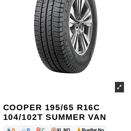
COOPER 195/65 R16C
104/102T SUMMER VAN
🔊
🌧️
⛽
🛞
⚠️
B
B
C
XL NO
Runflat No