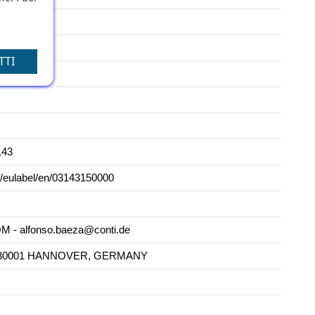
TTI
143
m/eulabel/en/03143150000
 alfonso.baeza@conti.de
69 - 30001 HANNOVER, GERMANY