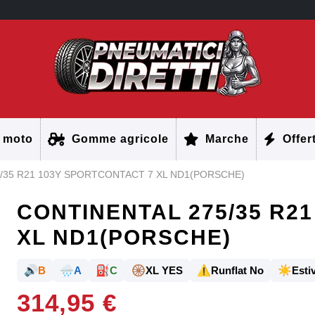
 moto
Gomme agricole
Marche
Offer
/35 R21 103Y SPORTCONTACT 7 XL ND1(PORSCHE)
CONTINENTAL 275/35 R2
XL ND1(PORSCHE)
🔊
🌧️
⛽
🛞
⚠️
☀️
B
A
C
XL YES
Runflat No
Estiv
314,95 €