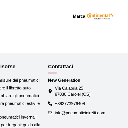
Marca
isorse
Contattaci
misure dei pneumatici
New Generation
e il libretto auto
Via Calabria,25
87030 Carolei (CS)
biare gli pneumatici
tra pneumatici estivi e
+393773976409
info@pneumaticidiretti.com
neumatici invernali
per furgoni: guida alla