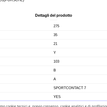
Dettagli del prodotto
275
35
21
Y
103
B
A
SPORTCONTACT 7
YES
No
amo cookie tecnici e, previo consenso, cookie analitici e di profilazi