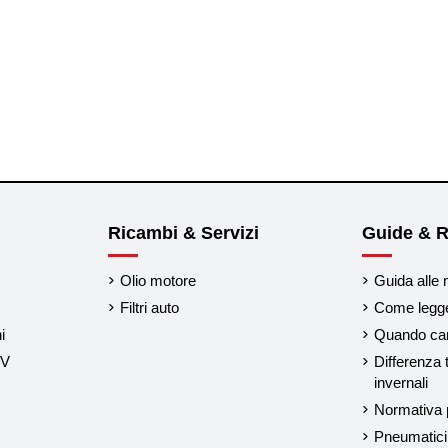
Ricambi & Servizi
Guide & R
Olio motore
Guida alle 
Filtri auto
Come legger
i
Quando cam
UV
Differenza 
invernali
Normativa p
Pneumatici 