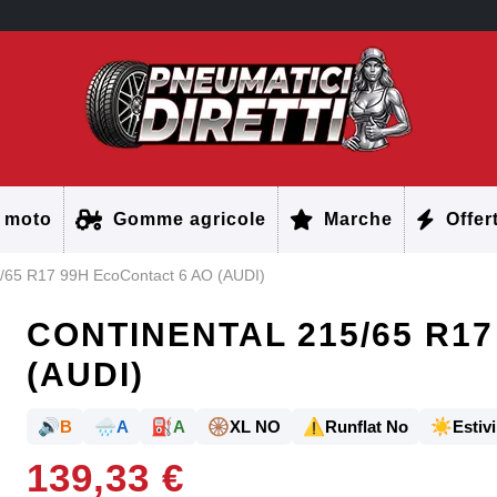
 moto
Gomme agricole
Marche
Offer
65 R17 99H EcoContact 6 AO (AUDI)
CONTINENTAL 215/65 R17
(AUDI)
🔊
🌧️
⛽
🛞
⚠️
☀️
B
A
A
XL NO
Runflat No
Estivi
139,33 €