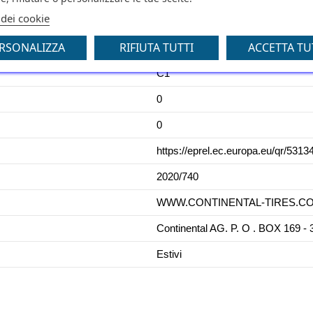
 dei cookie
A
RSONALIZZA
RIFIUTA TUTTI
ACCETTA TU
71
C1
0
0
https://eprel.ec.europa.eu/qr/5313
2020/740
WWW.CONTINENTAL-TIRES.COM -
Continental AG. P. O . BOX 1
Estivi