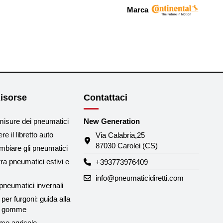
Marca
isorse
Contattaci
misure dei pneumatici
New Generation
e il libretto auto
Via Calabria,25
87030 Carolei (CS)
biare gli pneumatici
tra pneumatici estivi e
+393773976409
info@pneumaticidiretti.com
neumatici invernali
per furgoni: guida alla
le gomme
me agricole