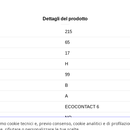
Dettagli del prodotto
215
65
17
H
99
B
A
ECOCONTACT 6
NO
amo cookie tecnici e, previo consenso, cookie analitici e di profilazi
No
e, rifiutare o personalizzare le tue scelte.