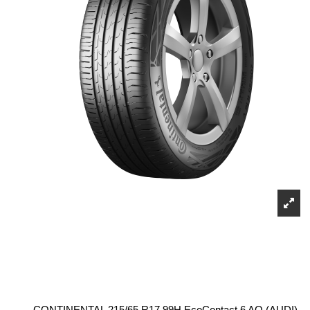
CONTINENTAL 215/65 R17 99H EcoContact 6 AO (AUDI)