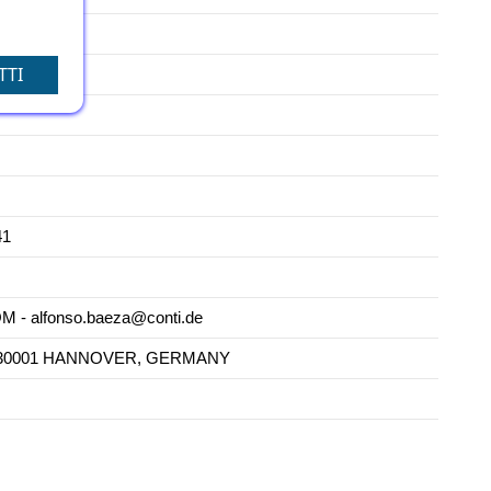
TTI
41
 alfonso.baeza@conti.de
69 - 30001 HANNOVER, GERMANY