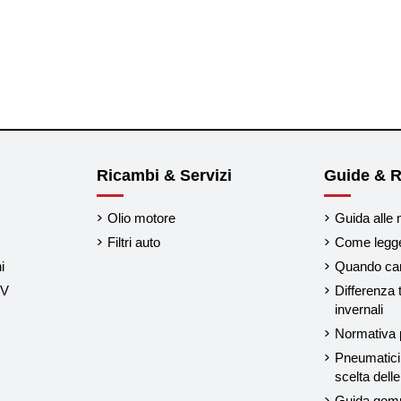
Ricambi & Servizi
Guide & R
Olio motore
Guida alle 
Filtri auto
Come legger
i
Quando cam
UV
Differenza 
invernali
Normativa p
Pneumatici 
scelta del
Guida gom