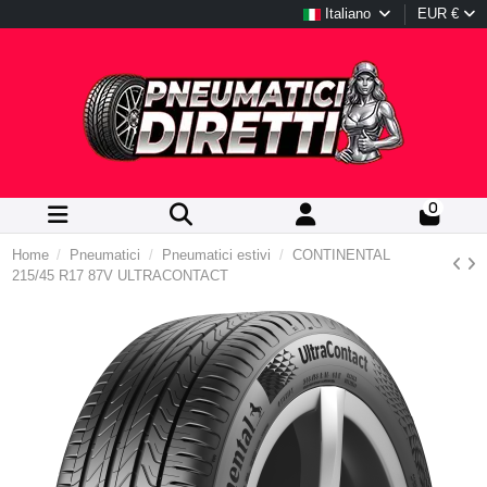
Italiano
EUR €
0
Home
Pneumatici
Pneumatici estivi
CONTINENTAL
215/45 R17 87V ULTRACONTACT