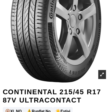
CONTINENTAL 215/45 R17
87V ULTRACONTACT
🛞
⚠️
☀️
XL NO
Runflat No
Estivi