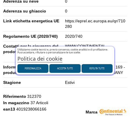
Aderenza su neve
0
Aderenza su ghiaccio
0
Link etichetta energetica UE
https://eprel.ec.europa.eu/qr/710
280
Regolamento UE (2020/740)
2020/740
Contatti per la sicurezza del
WWW.CONTINENTAL-
Utilizziamo cookie tecnici e, previo consenso, cookie analitici e di profilazione.
prodotto
TIRES.COM -
Puoi accettare, rifiutare o personalizzare le tue scelte.
alfonso.baeza@conti.de
Politica dei cookie
Informazioni di sicurezza del
Continental AG. P. O . BOX 169 -
PERSONALIZZA
ACCETTA TUTTI
RIFIUTA TUTTI
produttore
30001 HANNOVER, GERMANY
Stagione
Estivi
Riferimento
312370
In magazzino
37 Articoli
ean13
4019238066166
Marca