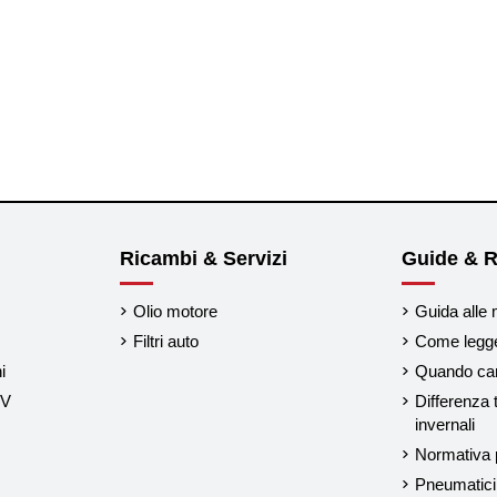
Ricambi & Servizi
Guide & R
Olio motore
Guida alle 
Filtri auto
Come legger
i
Quando cam
UV
Differenza 
invernali
Normativa p
Pneumatici 