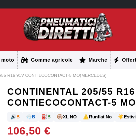
 moto
Gomme agricole
Marche
Offer
5/55 R16 91V CONTIECOCONTACT-5 MO(MERCEDES)
CONTINENTAL 205/55 R16
CONTIECOCONTACT-5 MO
🔊
🌧️
⛽
🛞
⚠️
☀️
B
B
B
XL NO
Runflat No
Estivi
106,50 €