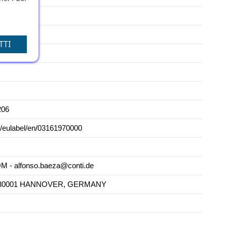
TTI
206
m/eulabel/en/03161970000
 alfonso.baeza@conti.de
69 - 30001 HANNOVER, GERMANY