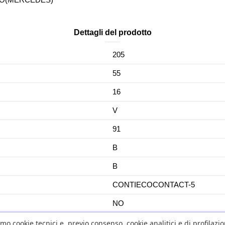
Dettagli del prodotto
205
55
16
V
91
B
B
CONTIECOCONTACT-5
NO
No
amo cookie tecnici e, previo consenso, cookie analitici e di profilazi