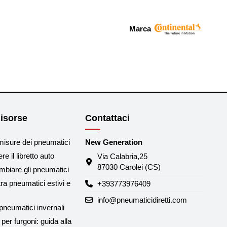
Marca
isorse
Contattaci
misure dei pneumatici
New Generation
e il libretto auto
Via Calabria,25
87030 Carolei (CS)
biare gli pneumatici
tra pneumatici estivi e
+393773976409
info@pneumaticidiretti.com
neumatici invernali
per furgoni: guida alla