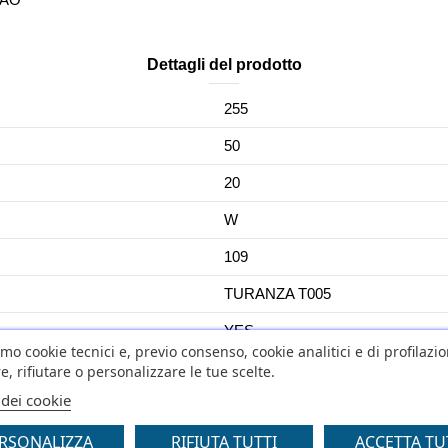
Dettagli del prodotto
255
50
20
W
109
TURANZA T005
YES
amo cookie tecnici e, previo consenso, cookie analitici e di profilazi
YES
e, rifiutare o personalizzare le tue scelte.
 dei cookie
C1
RSONALIZZA
RIFIUTA TUTTI
ACCETTA TU
0