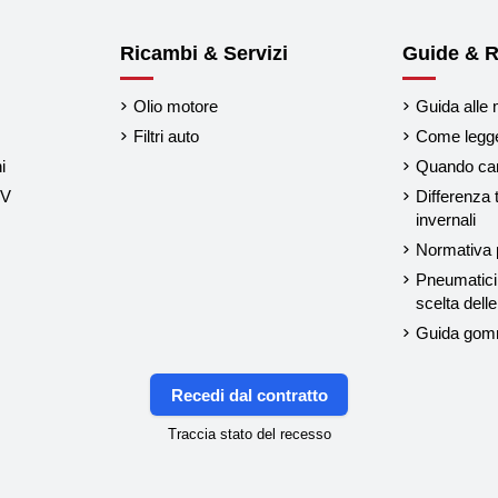
Ricambi & Servizi
Guide & R
Olio motore
Guida alle 
Filtri auto
Come legger
i
Quando cam
UV
Differenza 
invernali
Normativa p
Pneumatici 
scelta del
Guida gom
Recedi dal contratto
Traccia stato del recesso