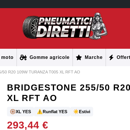
 moto
Gomme agricole
Marche
Offer
/50 R20 109W TURANZA T005 XL RFT AO
BRIDGESTONE 255/50 R2
XL RFT AO
🛞
⚠️
☀️
XL YES
Runflat YES
Estivi
293,44 €