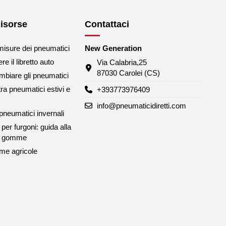
isorse
Contattaci
misure dei pneumatici
New Generation
e il libretto auto
Via Calabria,25
87030 Carolei (CS)
biare gli pneumatici
tra pneumatici estivi e
+393773976409
info@pneumaticidiretti.com
neumatici invernali
per furgoni: guida alla
le gomme
me agricole