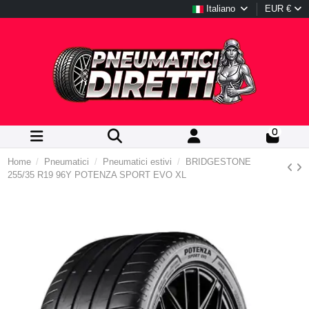
Italiano
EUR €
0
Home
Pneumatici
Pneumatici estivi
BRIDGESTONE
255/35 R19 96Y POTENZA SPORT EVO XL