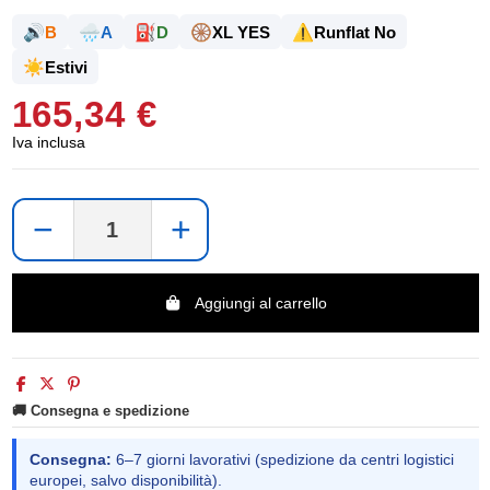
🔊
🌧️
⛽
🛞
⚠️
B
A
D
XL YES
Runflat No
☀️
Estivi
165,34 €
Iva inclusa
−
+
Aggiungi al carrello
🚚 Consegna e spedizione
Consegna:
6–7 giorni lavorativi (spedizione da centri logistici
europei, salvo disponibilità).