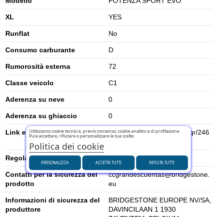
Modello
POTENZA SPORT EVO
XL
YES
Runflat
No
Consumo carburante
D
Rumorosità esterna
72
Classe veicolo
C1
Aderenza su neve
0
Aderenza su ghiaccio
0
Utilizziamo cookie tecnici e, previo consenso, cookie analitici e di profilazione.
Link etichetta energetica UE
https://eprel.ec.europa.eu/qr/246
Puoi accettare, rifiutare o personalizzare le tue scelte.
0309
Politica dei cookie
Regolamento UE (2020/740)
2020/740
PERSONALIZZA
ACCETTA TUTTI
RIFIUTA TUTTI
Contatti per la sicurezza del
ccgrandescuentas@bridgestone.
prodotto
eu
Informazioni di sicurezza del
BRIDGESTONE EUROPE NV/SA,
produttore
DAVINCILAAN 1 1930