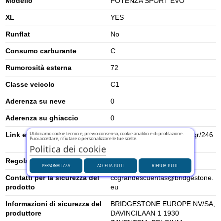
Modello
POTENZA SPORT EVO
XL
YES
Runflat
No
Consumo carburante
C
Rumorosità esterna
72
Classe veicolo
C1
Aderenza su neve
0
Aderenza su ghiaccio
0
Utilizziamo cookie tecnici e, previo consenso, cookie analitici e di profilazione.
Link etichetta energetica UE
https://eprel.ec.europa.eu/qr/246
Puoi accettare, rifiutare o personalizzare le tue scelte.
0355
Politica dei cookie
Regolamento UE (2020/740)
2020/740
PERSONALIZZA
ACCETTA TUTTI
RIFIUTA TUTTI
Contatti per la sicurezza del
ccgrandescuentas@bridgestone.
prodotto
eu
Informazioni di sicurezza del
BRIDGESTONE EUROPE NV/SA,
produttore
DAVINCILAAN 1 1930