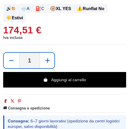
🔊
🌧️
⛽
🛞
⚠️
B
A
C
XL YES
Runflat No
☀️
Estivi
174,51 €
Iva inclusa
−
+
Aggiungi al carrello
🚚 Consegna e spedizione
Consegna:
6–7 giorni lavorativi (spedizione da centri logistici
europei, salvo disponibilità).