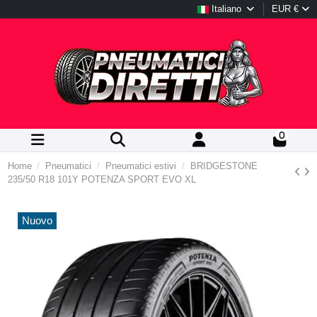
Italiano
EUR €
0
Home
Pneumatici
Pneumatici estivi
BRIDGESTONE
235/50 R18 101Y POTENZA SPORT EVO XL
Nuovo