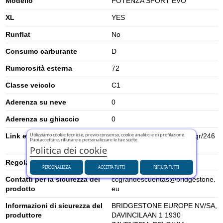
Modello
POTENZA SPORT EVO
XL
YES
Runflat
No
Consumo carburante
D
Rumorosità esterna
72
Classe veicolo
C1
Aderenza su neve
0
Aderenza su ghiaccio
0
Utilizziamo cookie tecnici e, previo consenso, cookie analitici e di profilazione.
Link etichetta energetica UE
https://eprel.ec.europa.eu/qr/246
Puoi accettare, rifiutare o personalizzare le tue scelte.
0432
Politica dei cookie
Regolamento UE (2020/740)
2020/740
PERSONALIZZA
ACCETTA TUTTI
RIFIUTA TUTTI
Contatti per la sicurezza del
ccgrandescuentas@bridgestone.
prodotto
eu
Informazioni di sicurezza del
BRIDGESTONE EUROPE NV/SA,
produttore
DAVINCILAAN 1 1930