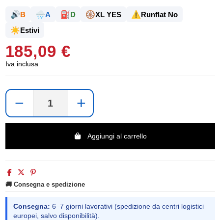
🔊
🌧️
⛽
🛞
⚠️
B
A
D
XL YES
Runflat No
☀️
Estivi
185,09 €
Iva inclusa
−
+
Aggiungi al carrello
🚚 Consegna e spedizione
Consegna:
6–7 giorni lavorativi (spedizione da centri logistici
europei, salvo disponibilità).