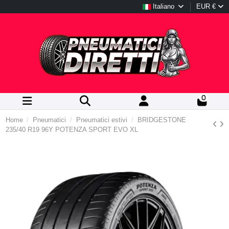
Italiano
EUR €
0
Home
Pneumatici
Pneumatici estivi
BRIDGESTONE
235/40 R19 96Y POTENZA SPORT EVO XL