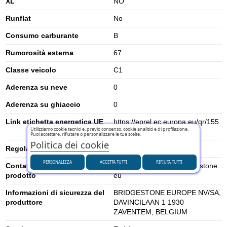
XL
NO
Runflat
No
Consumo carburante
B
Rumorosità esterna
67
Classe veicolo
C1
Aderenza su neve
0
Aderenza su ghiaccio
0
Link etichetta energetica UE
https://eprel.ec.europa.eu/qr/155
Utilizziamo cookie tecnici e, previo consenso, cookie analitici e di profilazione.
1096
Puoi accettare, rifiutare o personalizzare le tue scelte.
Politica dei cookie
Regolamento UE (2020/740)
2020/740
PERSONALIZZA
ACCETTA TUTTI
RIFIUTA TUTTI
Contatti per la sicurezza del
ccgrandescuentas@bridgestone.
prodotto
eu
Informazioni di sicurezza del
BRIDGESTONE EUROPE NV/SA,
produttore
DAVINCILAAN 1 1930
ZAVENTEM, BELGIUM