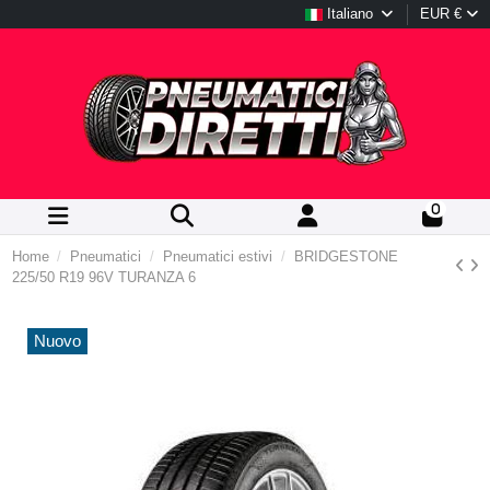
Italiano
EUR €
0
Home
Pneumatici
Pneumatici estivi
BRIDGESTONE
225/50 R19 96V TURANZA 6
Nuovo