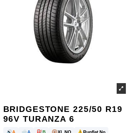
BRIDGESTONE 225/50 R19
96V TURANZA 6
🔊
🌧️
⛽
🛞
⚠️
A
A
B
XL NO
Runflat No