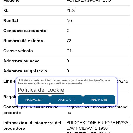
Modello
POTENZA SPORT EVO
XL
YES
Runflat
No
Consumo carburante
C
Rumorosità esterna
72
Classe veicolo
C1
Aderenza su neve
0
Aderenza su ghiaccio
0
Utilizziamo cookie tecnici e, previo consenso, cookie analitici e di profilazione.
Link etichetta energetica UE
https://eprel.ec.europa.eu/qr/245
Puoi accettare, rifiutare o personalizzare le tue scelte.
9194
Politica dei cookie
Regolamento UE (2020/740)
2020/740
PERSONALIZZA
ACCETTA TUTTI
RIFIUTA TUTTI
Contatti per la sicurezza del
ccgrandescuentas@bridgestone.
prodotto
eu
Informazioni di sicurezza del
BRIDGESTONE EUROPE NV/SA,
produttore
DAVINCILAAN 1 1930