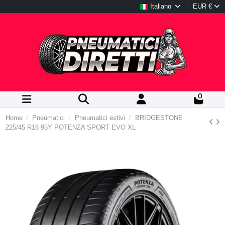
Italiano
EUR €
0
Home
Pneumatici
Pneumatici estivi
BRIDGESTONE
225/45 R18 95Y POTENZA SPORT EVO XL