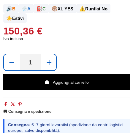
🔊
🌧️
⛽
🛞
⚠️
B
A
C
XL YES
Runflat No
☀️
Estivi
150,36 €
Iva inclusa
−
+
Aggiungi al carrello
🚚 Consegna e spedizione
Consegna:
6–7 giorni lavorativi (spedizione da centri logistici
europei, salvo disponibilità).