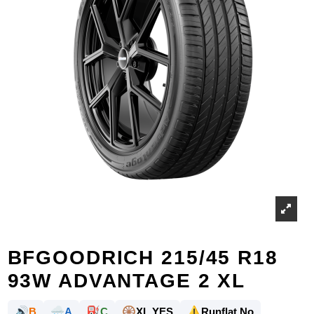
BFGOODRICH 215/45 R18
93W ADVANTAGE 2 XL
🔊
🌧️
⛽
🛞
⚠️
B
A
C
XL YES
Runflat No