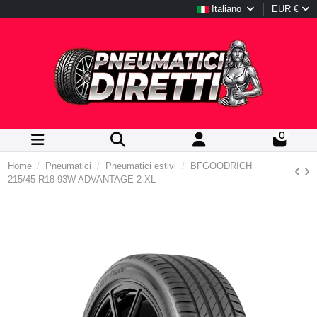
Italiano
EUR €
0
Home
Pneumatici
Pneumatici estivi
BFGOODRICH
215/45 R18 93W ADVANTAGE 2 XL