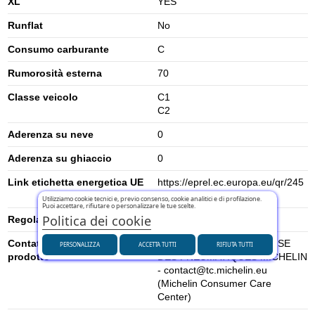
XL
YES
Runflat
No
Consumo carburante
C
Rumorosità esterna
70
Classe veicolo
C1
C2
Aderenza su neve
0
Aderenza su ghiaccio
0
Link etichetta energetica UE
https://eprel.ec.europa.eu/qr/245
7475
Utilizziamo cookie tecnici e, previo consenso, cookie analitici e di profilazione.
Puoi accettare, rifiutare o personalizzare le tue scelte.
Politica dei cookie
Regolamento UE (2020/740)
2020/740
Contatti per la sicurezza del
MANUFACTURE FRANCAISE
PERSONALIZZA
ACCETTA TUTTI
RIFIUTA TUTTI
prodotto
DES PNEUMATIQUES MICHELIN
- contact@tc.michelin.eu
(Michelin Consumer Care
Center)