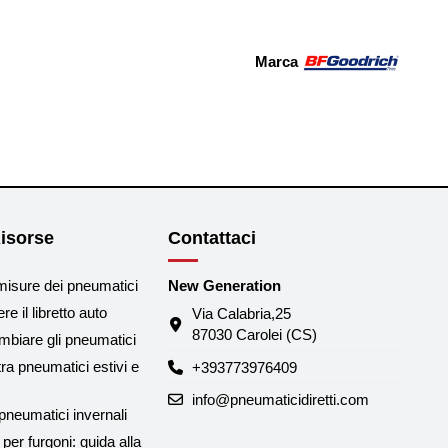
Marca
isorse
Contattaci
misure dei pneumatici
New Generation
e il libretto auto
Via Calabria,25
87030 Carolei (CS)
biare gli pneumatici
tra pneumatici estivi e
+393773976409
info@pneumaticidiretti.com
neumatici invernali
per furgoni: guida alla