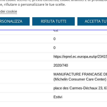
e, rifiutare o personalizzare le tue scelte.
B
 dei cookie
70
RSONALIZZA
RIFIUTA TUTTI
ACCETTA TU
C1
C2
0
0
https://eprel.ec.europa.eu/qr/2341
2020/740
MANUFACTURE FRANCAISE DES 
(Michelin Consumer Care Center)
place des Carmes-Déchaux 23, 63
Estivi