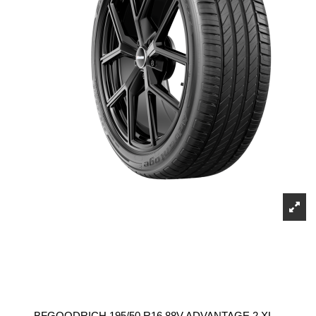
BFGOODRICH 195/50 R16 88V ADVANTAGE 2 XL