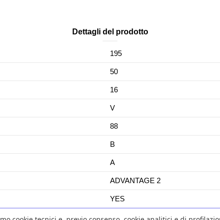
Dettagli del prodotto
195
50
16
V
88
B
A
ADVANTAGE 2
YES
No
amo cookie tecnici e, previo consenso, cookie analitici e di profilazi