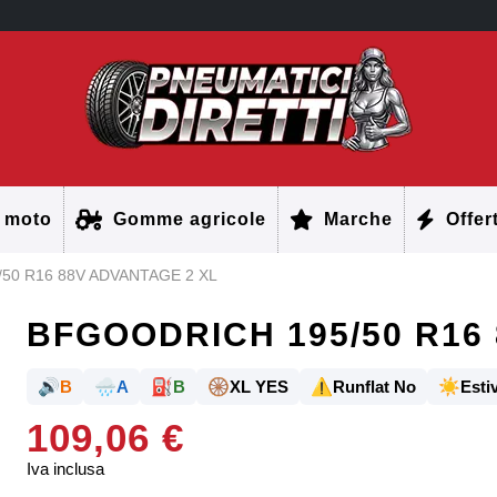
 moto
Gomme agricole
Marche
Offer
50 R16 88V ADVANTAGE 2 XL
BFGOODRICH 195/50 R16
🔊
🌧️
⛽
🛞
⚠️
☀️
B
A
B
XL YES
Runflat No
Estiv
109,06 €
Iva inclusa