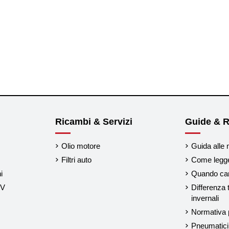
Ricambi & Servizi
Guide & R
Olio motore
Guida alle 
Filtri auto
Come legger
i
Quando cam
UV
Differenza 
invernali
Normativa p
Pneumatici 