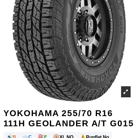
YOKOHAMA 255/70 R16
111H GEOLANDER A/T G015
🔊
🌧️
⛽
🛞
⚠️
B
C
E
XL NO
Runflat No