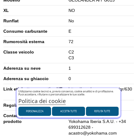
XL
NO
Runflat
No
Consumo carburante
E
Rumorosità esterna
72
Classe veicolo
C2
C3
Aderenza su neve
1
Aderenza su ghiaccio
0
Link etichetta energetica UE
https://eprel.ec.europa.eu/qr/630
Utilizziamo cookie tecnici e, previo consenso, cookie analitici e di profilazione.
635
Puoi accettare, rifiutare o personalizzare le tue scelte.
Politica dei cookie
Regolamento UE (2020/740)
2020/740
PERSONALIZZA
ACCETTA TUTTI
RIFIUTA TUTTI
Contatti per la sicurezza del
Andrés Castro España -
prodotto
Yokohama Iberia S.A.U. - +34
699312628 -
acastro@yokohama.com