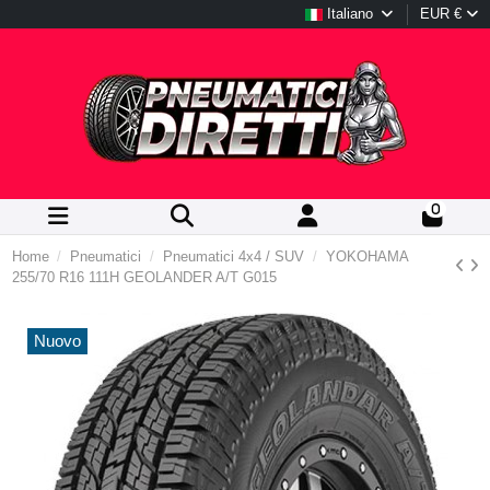
Italiano
EUR €
0
Home
Pneumatici
Pneumatici 4x4 / SUV
YOKOHAMA
255/70 R16 111H GEOLANDER A/T G015
Nuovo