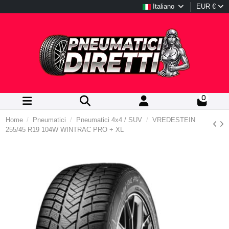
Italiano
EUR €
0
Home
Pneumatici
Pneumatici 4x4 / SUV
VREDESTEIN
255/45 R19 104W WINTRAC PRO + XL