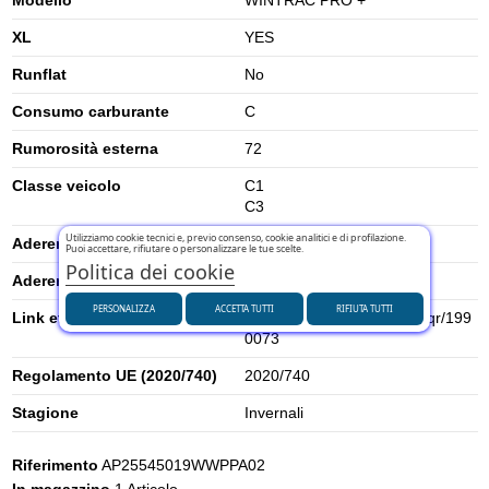
XL
YES
Runflat
No
Consumo carburante
C
Rumorosità esterna
72
Classe veicolo
C1
C3
Utilizziamo cookie tecnici e, previo consenso, cookie analitici e di profilazione.
Aderenza su neve
1
Puoi accettare, rifiutare o personalizzare le tue scelte.
Politica dei cookie
Aderenza su ghiaccio
0
PERSONALIZZA
ACCETTA TUTTI
RIFIUTA TUTTI
Link etichetta energetica UE
https://eprel.ec.europa.eu/qr/199
0073
Regolamento UE (2020/740)
2020/740
Stagione
Invernali
Riferimento
AP25545019WWPPA02
In magazzino
1 Articolo