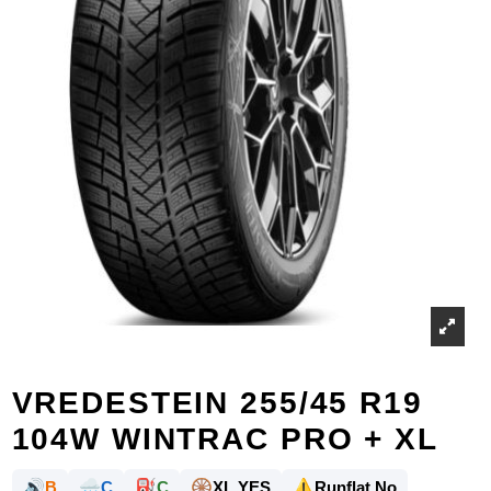
VREDESTEIN 255/45 R19
104W WINTRAC PRO + XL
🔊
🌧️
⛽
🛞
⚠️
B
C
C
XL YES
Runflat No