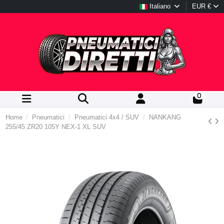
Italiano
EUR €
0
Home
Pneumatici
Pneumatici 4x4 / SUV
NANKANG
255/45 ZR20 105Y NEX-1 XL SUV