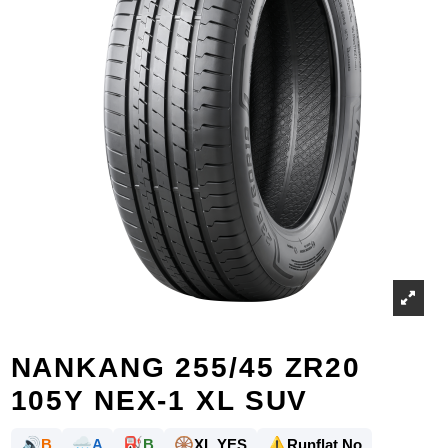
NANKANG 255/45 ZR20
105Y NEX-1 XL SUV
🔊
🌧️
⛽
🛞
⚠️
B
A
B
XL YES
Runflat No