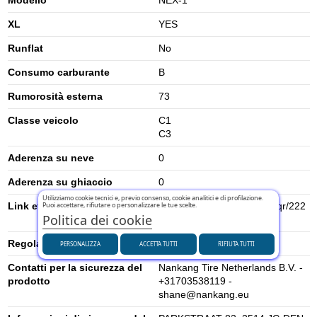
XL
YES
Runflat
No
Consumo carburante
B
Rumorosità esterna
73
Classe veicolo
C1
C3
Aderenza su neve
0
Aderenza su ghiaccio
0
Utilizziamo cookie tecnici e, previo consenso, cookie analitici e di profilazione.
Link etichetta energetica UE
https://eprel.ec.europa.eu/qr/222
Puoi accettare, rifiutare o personalizzare le tue scelte.
Politica dei cookie
5976
Regolamento UE (2020/740)
2020/740
PERSONALIZZA
ACCETTA TUTTI
RIFIUTA TUTTI
Contatti per la sicurezza del
Nankang Tire Netherlands B.V. -
prodotto
+31703538119 -
shane@nankang.eu