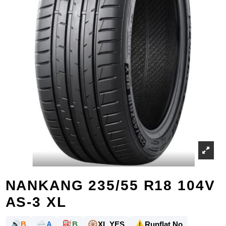
NANKANG 235/55 R18 104V
AS-3 XL
🔊
🌧️
⛽
🛞
⚠️
B
A
B
XL YES
Runflat No