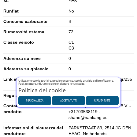
XL
YES
Runflat
No
Consumo carburante
B
Rumorosità esterna
72
Classe veicolo
C1
C3
Aderenza su neve
0
Aderenza su ghiaccio
0
Link etichetta energetica UE
https://eprel.ec.europa.eu/qr/235
Utilizziamo cookie tecnici e, previo consenso, cookie analitici e di profilazione.
Puoi accettare, rifiutare o personalizzare le tue scelte.
3349
Politica dei cookie
Regolamento UE (2020/740)
2020/740
PERSONALIZZA
ACCETTA TUTTI
RIFIUTA TUTTI
Contatti per la sicurezza del
Nankang Tire Netherlands B.V. -
prodotto
+31703538119 -
shane@nankang.eu
Informazioni di sicurezza del
PARKSTRAAT 83, 2514 JG DEN
produttore
HAAG, Netherlands