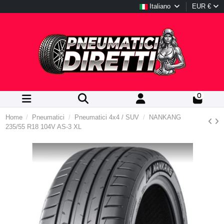
Italiano
EUR €
0
Home
Pneumatici
Pneumatici 4x4 / SUV
NANKANG
235/55 R18 104V AS-3 XL