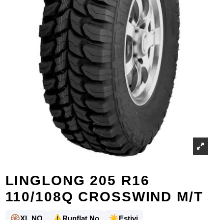
LINGLONG 205 R16
110/108Q CROSSWIND M/T
🛞
⚠️
☀️
XL NO
Runflat No
Estivi