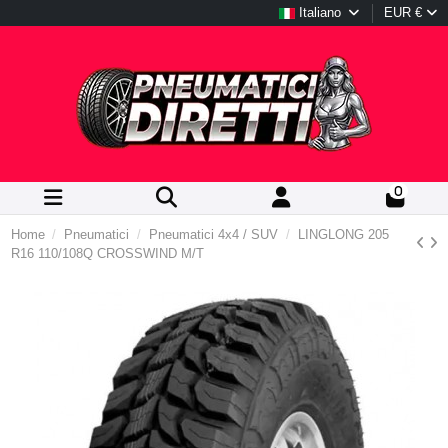
Italiano
EUR €
0
Home
Pneumatici
Pneumatici 4x4 / SUV
LINGLONG 205
R16 110/108Q CROSSWIND M/T