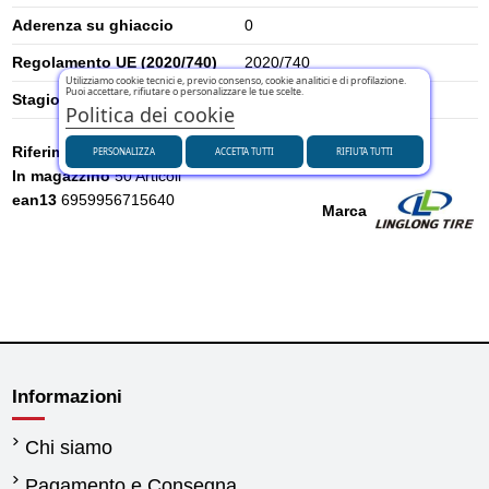
Aderenza su ghiaccio
0
Regolamento UE (2020/740)
2020/740
Utilizziamo cookie tecnici e, previo consenso, cookie analitici e di profilazione.
Puoi accettare, rifiutare o personalizzare le tue scelte.
Stagione
Estivi
Politica dei cookie
Riferimento
221010722
PERSONALIZZA
ACCETTA TUTTI
RIFIUTA TUTTI
In magazzino
50 Articoli
ean13
6959956715640
Marca
Informazioni
Chi siamo
Pagamento e Consegna