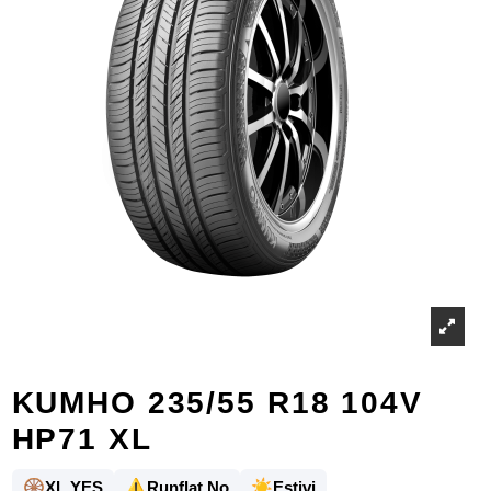
KUMHO 235/55 R18 104V
HP71 XL
🛞
⚠️
☀️
XL YES
Runflat No
Estivi