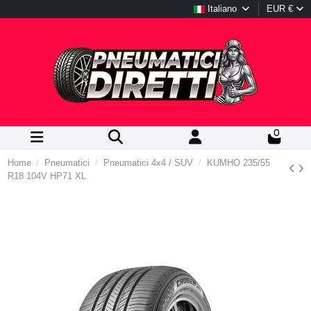
Italiano
EUR €
0
Home
Pneumatici
Pneumatici 4x4 / SUV
KUMHO 235/55
R18 104V HP71 XL