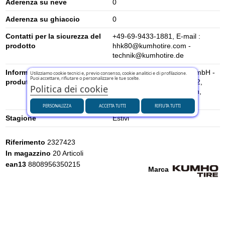
Aderenza su neve
0
Aderenza su ghiaccio
0
Contatti per la sicurezza del
+49-69-9433-1881, E-mail :
prodotto
hhk80@kumhotire.com -
technik@kumhotire.de
Informazioni di sicurezza del
KUMHO TIRE EUROPE GmbH -
Utilizziamo cookie tecnici e, previo consenso, cookie analitici e di profilazione.
Puoi accettare, rifiutare o personalizzare le tue scelte.
produttore
Strahlenberger Str. 110-112,
Politica dei cookie
63067, Offenbach am Main,
Germany
PERSONALIZZA
ACCETTA TUTTI
RIFIUTA TUTTI
Stagione
Estivi
Riferimento
2327423
In magazzino
20 Articoli
ean13
8808956350215
Marca