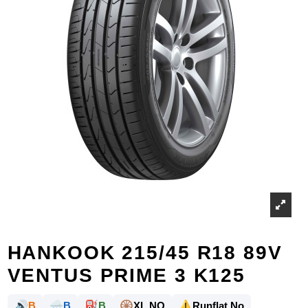
HANKOOK 215/45 R18 89V
VENTUS PRIME 3 K125
🔊
🌧️
⛽
🛞
⚠️
B
B
B
XL NO
Runflat No