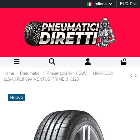
Italiano
EUR €
0
Home
Pneumatici
Pneumatici 4x4 / SUV
HANKOOK
215/45 R18 89V VENTUS PRIME 3 K125
Nuovo