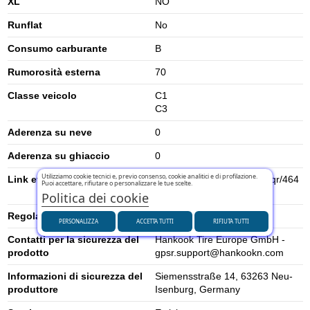
XL
NO
Runflat
No
Consumo carburante
B
Rumorosità esterna
70
Classe veicolo
C1
C3
Aderenza su neve
0
Aderenza su ghiaccio
0
Utilizziamo cookie tecnici e, previo consenso, cookie analitici e di profilazione.
Link etichetta energetica UE
https://eprel.ec.europa.eu/qr/464
Puoi accettare, rifiutare o personalizzare le tue scelte.
817
Politica dei cookie
Regolamento UE (2020/740)
2020/740
PERSONALIZZA
ACCETTA TUTTI
RIFIUTA TUTTI
Contatti per la sicurezza del
Hankook Tire Europe GmbH -
prodotto
gpsr.support@hankookn.com
Informazioni di sicurezza del
Siemensstraße 14, 63263 Neu-
produttore
Isenburg, Germany