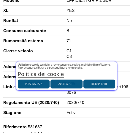
Modello
EFFICIENTGRIP 2 SUV
XL
YES
Runflat
No
Consumo carburante
B
Rumorosità esterna
71
Classe veicolo
C1
C3
Utilizziamo cookie tecnici e, previo consenso, cookie analitici e di profilazione.
Aderenza su neve
0
Puoi accettare, rifiutare o personalizzare le tue scelte.
Politica dei cookie
Aderenza su ghiaccio
0
PERSONALIZZA
ACCETTA TUTTI
RIFIUTA TUTTI
Link etichetta energetica UE
https://eprel.ec.europa.eu/qr/106
8076
Regolamento UE (2020/740)
2020/740
Stagione
Estivi
Riferimento
581687