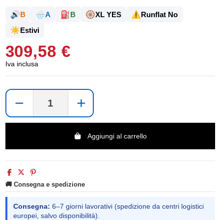
🔊
🌧️
⛽
🛞
⚠️
B
A
B
XL YES
Runflat No
☀️
Estivi
309,58 €
Iva inclusa
−
+
Aggiungi al carrello
🚚 Consegna e spedizione
Consegna:
6–7 giorni lavorativi (spedizione da centri logistici
europei, salvo disponibilità).