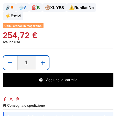
🔊
🌧️
⛽
🛞
⚠️
B
A
B
XL YES
Runflat No
☀️
Estivi
Ultimi articoli in magazzino
254,72 €
Iva inclusa
−
+
Aggiungi al carrello
🚚 Consegna e spedizione