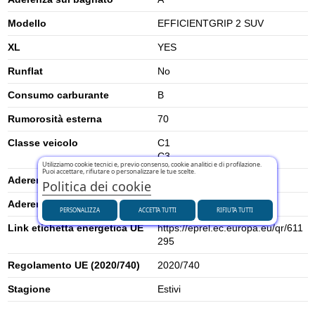
Modello
EFFICIENTGRIP 2 SUV
XL
YES
Runflat
No
Consumo carburante
B
Rumorosità esterna
70
Classe veicolo
C1
C3
Utilizziamo cookie tecnici e, previo consenso, cookie analitici e di profilazione.
Puoi accettare, rifiutare o personalizzare le tue scelte.
Aderenza su neve
0
Politica dei cookie
Aderenza su ghiaccio
0
PERSONALIZZA
ACCETTA TUTTI
RIFIUTA TUTTI
Link etichetta energetica UE
https://eprel.ec.europa.eu/qr/611
295
Regolamento UE (2020/740)
2020/740
Stagione
Estivi