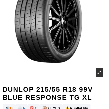
DUNLOP 215/55 R18 99V
BLUE RESPONSE TG XL
🔊
🌧️
⛽
🛞
⚠️
B
A
C
XL YES
Runflat No