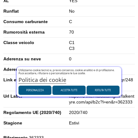
XL
YES
Runflat
No
Consumo carburante
C
Rumorosità esterna
70
Classe veicolo
C1
C3
Aderenza su neve
0
Aderenza su ghiaccio
0
Utilizziamo cookie tecnici e, previo consenso, cookie analitici e di profilazione.
Puoi accettare, rifiutare o personalizzare le tue scelte.
Politica dei cookie
Link etichetta energetica UE
https://eprel.ec.europa.eu/qr/248
7774
PERSONALIZZA
ACCETTA TUTTI
RIFIUTA TUTTI
Url Label
https://d.internaldatamgmt.falkent
yre.com/api/b2c?l=en&r=362333
Regolamento UE (2020/740)
2020/740
Stagione
Estivi
Riferimento
362333