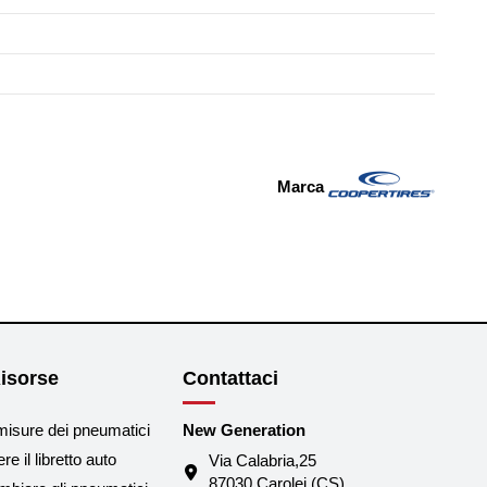
Marca
isorse
Contattaci
misure dei pneumatici
New Generation
e il libretto auto
Via Calabria,25
87030 Carolei (CS)