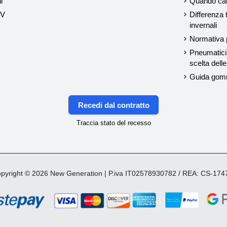
i
Quando cam
UV
Differenza 
invernali
Normativa p
Pneumatici 
scelta del
Guida gom
Recedi dal contratto
Traccia stato del recesso
yright © 2026 New Generation | P.iva IT02578930782 / REA: CS-17