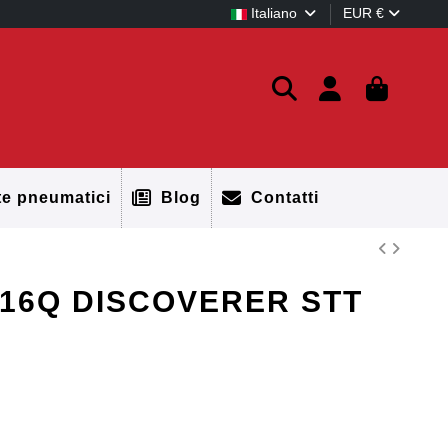
Italiano
EUR €
te pneumatici
Blog
Contatti
116Q DISCOVERER STT