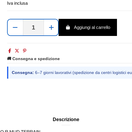
Iva inclusa
−
+
Aggiungi al carrello
🚚 Consegna e spedizione
Consegna:
6–7 giorni lavorativi (spedizione da centri logistici eu
Descrizione
P.O.R MUD TERRAIN