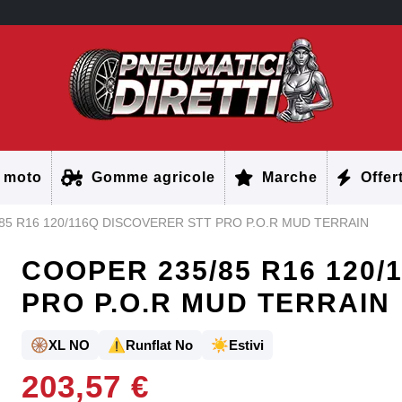
 moto
Gomme agricole
Marche
Offer
85 R16 120/116Q DISCOVERER STT PRO P.O.R MUD TERRAIN
COOPER 235/85 R16 120/
PRO P.O.R MUD TERRAIN
🛞
⚠️
☀️
XL NO
Runflat No
Estivi
203,57 €