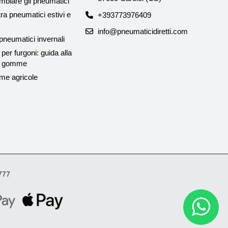
biare gli pneumatici
tra pneumatici estivi e
+393773976409
info@pneumaticidiretti.com
neumatici invernali
per furgoni: guida alla
le gomme
me agricole
4777