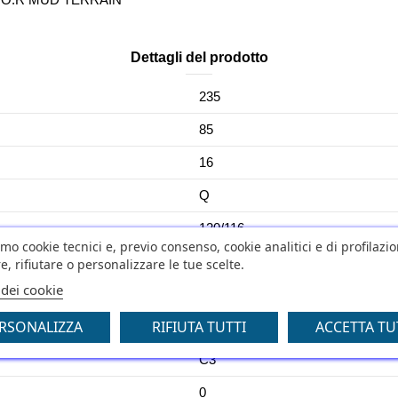
Dettagli del prodotto
235
85
16
Q
120/116
amo cookie tecnici e, previo consenso, cookie analitici e di profilazi
DISCOVERER STT PRO
e, rifiutare o personalizzare le tue scelte.
 dei cookie
NO
RSONALIZZA
RIFIUTA TUTTI
ACCETTA TU
No
C3
0