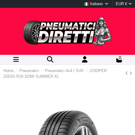
Italiano
EUR €
0
Home
Pneumatici
Pneumatici 4x4 / SUV
COOPER
225/55 R19 103W SUMMER XL