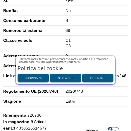
XL
YES
Runflat
No
Consumo carburante
B
Rumorosità esterna
69
Classe veicolo
C1
C3
Aderenza su neve
0
Utilizziamo cookie tecnici e, previo consenso, cookie analitici e di profilazione.
Puoi accettare, rifiutare o personalizzare le tue scelte.
Aderenza su ghiaccio
0
Politica dei cookie
Link etichetta energetica UE
https://eprel.ec.europa.eu/qr/246
PERSONALIZZA
ACCETTA TUTTI
RIFIUTA TUTTI
1771
Regolamento UE (2020/740)
2020/740
Stagione
Estivi
Riferimento
726736
In magazzino
9 Articoli
ean13
4038526514677
Marca