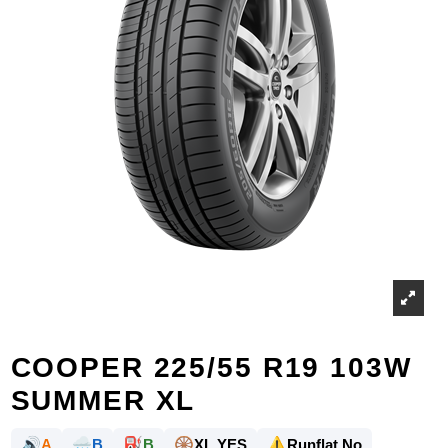
COOPER 225/55 R19 103W
SUMMER XL
🔊
🌧️
⛽
🛞
⚠️
A
B
B
XL YES
Runflat No