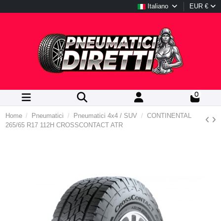
Italiano
EUR €
0
Home
Pneumatici
Pneumatici 4x4 / SUV
CONTINENTAL
265/65 R17 112H CROSSCONTACT ATR