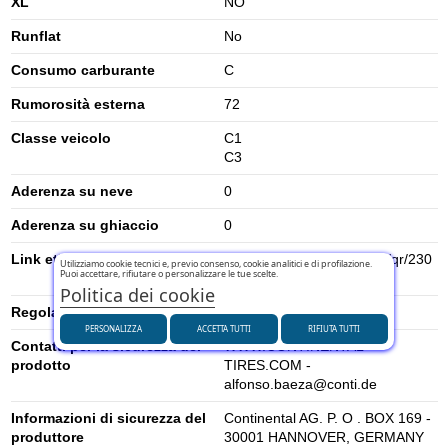
XL
NO
Runflat
No
Consumo carburante
C
Rumorosità esterna
72
Classe veicolo
C1
C3
Aderenza su neve
0
Aderenza su ghiaccio
0
Link etichetta energetica UE
https://eprel.ec.europa.eu/qr/230
Utilizziamo cookie tecnici e, previo consenso, cookie analitici e di profilazione.
Puoi accettare, rifiutare o personalizzare le tue scelte.
2333
Politica dei cookie
Regolamento UE (2020/740)
2020/740
PERSONALIZZA
ACCETTA TUTTI
RIFIUTA TUTTI
Contatti per la sicurezza del
WWW.CONTINENTAL-
prodotto
TIRES.COM -
alfonso.baeza@conti.de
Informazioni di sicurezza del
Continental AG. P. O . BOX 169 -
produttore
30001 HANNOVER, GERMANY