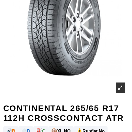
CONTINENTAL 265/65 R17
112H CROSSCONTACT ATR
🔊
🌧️
⛽
🛞
⚠️
B
D
C
XL NO
Runflat No