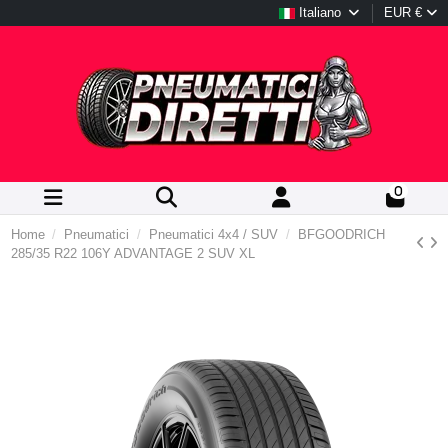
Italiano
EUR €
0
Home
Pneumatici
Pneumatici 4x4 / SUV
BFGOODRICH
285/35 R22 106Y ADVANTAGE 2 SUV XL