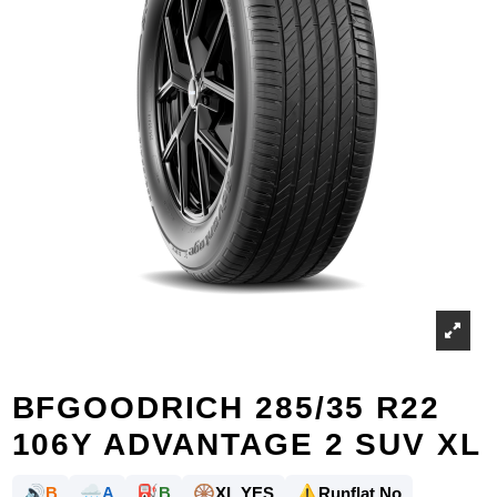
BFGOODRICH 285/35 R22
106Y ADVANTAGE 2 SUV XL
🔊
🌧️
⛽
🛞
⚠️
B
A
B
XL YES
Runflat No