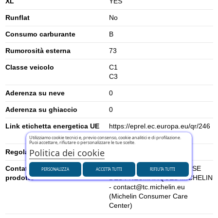
XL
YES
Runflat
No
Consumo carburante
B
Rumorosità esterna
73
Classe veicolo
C1
C3
Aderenza su neve
0
Aderenza su ghiaccio
0
Link etichetta energetica UE
https://eprel.ec.europa.eu/qr/246
9133
Utilizziamo cookie tecnici e, previo consenso, cookie analitici e di profilazione.
Puoi accettare, rifiutare o personalizzare le tue scelte.
Politica dei cookie
Regolamento UE (2020/740)
2020/740
Contatti per la sicurezza del
MANUFACTURE FRANCAISE
PERSONALIZZA
ACCETTA TUTTI
RIFIUTA TUTTI
prodotto
DES PNEUMATIQUES MICHELIN
- contact@tc.michelin.eu
(Michelin Consumer Care
Center)