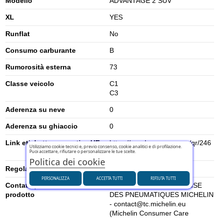
Modello
ADVANTAGE 2 SUV
XL
YES
Runflat
No
Consumo carburante
B
Rumorosità esterna
73
Classe veicolo
C1
C3
Aderenza su neve
0
Aderenza su ghiaccio
0
Link etichetta energetica UE
https://eprel.ec.europa.eu/qr/246
Utilizziamo cookie tecnici e, previo consenso, cookie analitici e di profilazione.
Puoi accettare, rifiutare o personalizzare le tue scelte.
4242
Politica dei cookie
Regolamento UE (2020/740)
2020/740
PERSONALIZZA
ACCETTA TUTTI
RIFIUTA TUTTI
Contatti per la sicurezza del
MANUFACTURE FRANCAISE
prodotto
DES PNEUMATIQUES MICHELIN
- contact@tc.michelin.eu
(Michelin Consumer Care