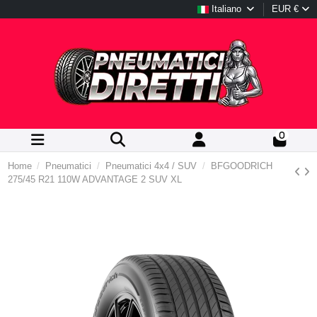
Italiano
EUR €
0
Home
Pneumatici
Pneumatici 4x4 / SUV
BFGOODRICH
275/45 R21 110W ADVANTAGE 2 SUV XL