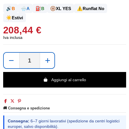
🔊
🌧️
⛽
🛞
⚠️
B
A
B
XL YES
Runflat No
☀️
Estivi
208,44 €
Iva inclusa
−
+
Aggiungi al carrello
🚚 Consegna e spedizione
Consegna:
6–7 giorni lavorativi (spedizione da centri logistici
europei, salvo disponibilità).