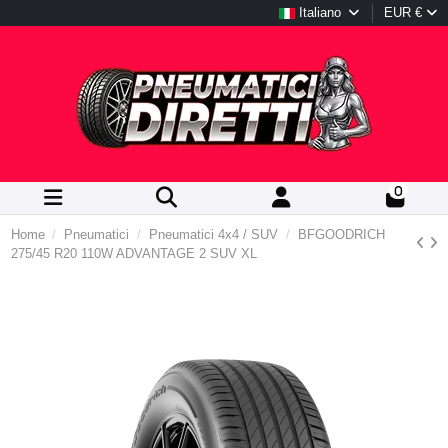
Italiano
EUR €
0
Home
Pneumatici
Pneumatici 4x4 / SUV
BFGOODRICH
275/45 R20 110W ADVANTAGE 2 SUV XL