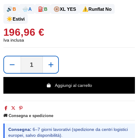
🔊
🌧️
⛽
🛞
⚠️
B
A
B
XL YES
Runflat No
☀️
Estivi
196,96 €
Iva inclusa
−
+
Aggiungi al carrello
🚚 Consegna e spedizione
Consegna:
6–7 giorni lavorativi (spedizione da centri logistici
europei, salvo disponibilità).