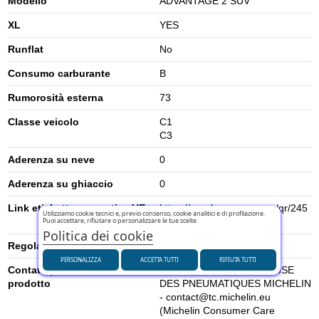
Modello
ADVANTAGE 2 SUV
XL
YES
Runflat
No
Consumo carburante
B
Rumorosità esterna
73
Classe veicolo
C1
C3
Aderenza su neve
0
Aderenza su ghiaccio
0
Link etichetta energetica UE
https://eprel.ec.europa.eu/qr/245
Utilizziamo cookie tecnici e, previo consenso, cookie analitici e di profilazione.
Puoi accettare, rifiutare o personalizzare le tue scelte.
7453
Politica dei cookie
Regolamento UE (2020/740)
2020/740
PERSONALIZZA
ACCETTA TUTTI
RIFIUTA TUTTI
Contatti per la sicurezza del
MANUFACTURE FRANCAISE
prodotto
DES PNEUMATIQUES MICHELIN
- contact@tc.michelin.eu
(Michelin Consumer Care