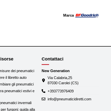
Marca
isorse
Contattaci
misure dei pneumatici
New Generation
e il libretto auto
Via Calabria,25
87030 Carolei (CS)
biare gli pneumatici
tra pneumatici estivi e
+393773976409
info@pneumaticidiretti.com
neumatici invernali
per furgoni: guida alla