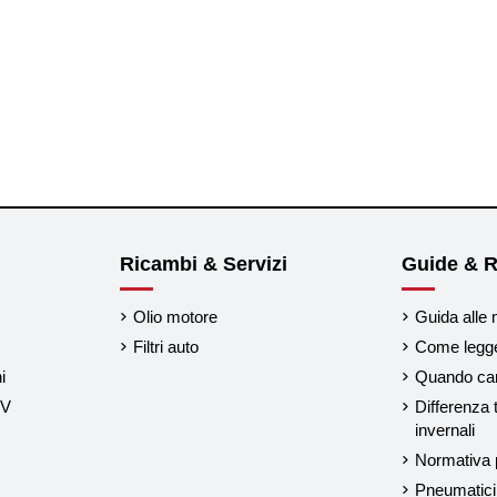
Ricambi & Servizi
Guide & R
Olio motore
Guida alle 
Filtri auto
Come legger
i
Quando cam
UV
Differenza 
invernali
Normativa p
Pneumatici 