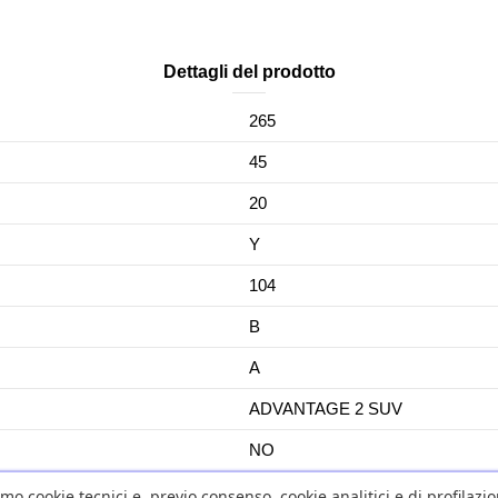
Dettagli del prodotto
265
45
20
Y
104
B
A
ADVANTAGE 2 SUV
NO
No
amo cookie tecnici e, previo consenso, cookie analitici e di profilazi