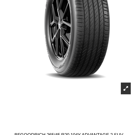
BFGOODRICH 265/45 R20 104Y ADVANTAGE 2 SUV