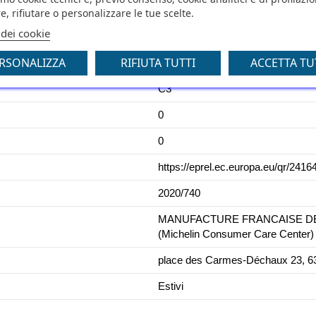
e, rifiutare o personalizzare le tue scelte.
B
 dei cookie
72
RSONALIZZA
RIFIUTA TUTTI
ACCETTA TU
C1
C3
0
0
https://eprel.ec.europa.eu/qr/2416
2020/740
MANUFACTURE FRANCAISE DES 
(Michelin Consumer Care Center)
place des Carmes-Déchaux 23, 63
Estivi