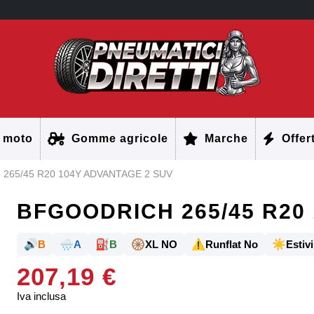
 moto
Gomme agricole
Marche
Offer
265/45 R20 104Y ADVANTAGE 2 SUV
BFGOODRICH 265/45 R20
🔊
🌧️
⛽
🛞
⚠️
☀️
B
A
B
XL NO
Runflat No
Estivi
207,19 €
Iva inclusa