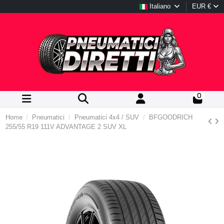
Italiano
EUR €
0
Home
Pneumatici
Pneumatici 4x4 / SUV
BFGOODRICH
255/55 R19 111V ADVANTAGE 2 SUV XL