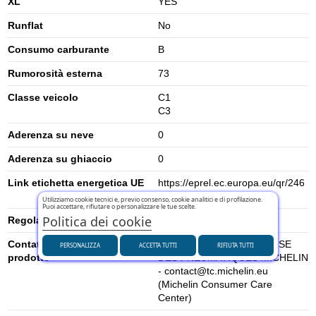
XL
YES
Runflat
No
Consumo carburante
B
Rumorosità esterna
73
Classe veicolo
C1
C3
Aderenza su neve
0
Aderenza su ghiaccio
0
Link etichetta energetica UE
https://eprel.ec.europa.eu/qr/246
3627
Utilizziamo cookie tecnici e, previo consenso, cookie analitici e di profilazione.
Puoi accettare, rifiutare o personalizzare le tue scelte.
Politica dei cookie
Regolamento UE (2020/740)
2020/740
Contatti per la sicurezza del
MANUFACTURE FRANCAISE
PERSONALIZZA
ACCETTA TUTTI
RIFIUTA TUTTI
prodotto
DES PNEUMATIQUES MICHELIN
- contact@tc.michelin.eu
(Michelin Consumer Care
Center)