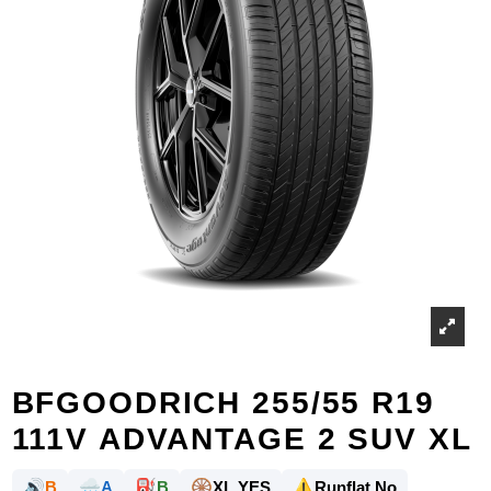
BFGOODRICH 255/55 R19
111V ADVANTAGE 2 SUV XL
🔊
🌧️
⛽
🛞
⚠️
B
A
B
XL YES
Runflat No