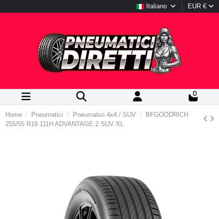
Italiano
EUR €
0
Home
Pneumatici
Pneumatici 4x4 / SUV
BFGOODRICH
255/55 R19 111H ADVANTAGE 2 SUV XL