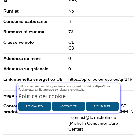
XL
YES
Runflat
No
Consumo carburante
B
Rumorosità esterna
73
Classe veicolo
C1
C3
Aderenza su neve
0
Aderenza su ghiaccio
0
Link etichetta energetica UE
https://eprel.ec.europa.eu/qr/246
2260
Utilizziamo cookie tecnici e, previo consenso, cookie analitici e di profilazione.
Puoi accettare, rifiutare o personalizzare le tue scelte.
Politica dei cookie
Regolamento UE (2020/740)
2020/740
Contatti per la sicurezza del
MANUFACTURE FRANCAISE
PERSONALIZZA
ACCETTA TUTTI
RIFIUTA TUTTI
prodotto
DES PNEUMATIQUES MICHELIN
- contact@tc.michelin.eu
(Michelin Consumer Care
Center)