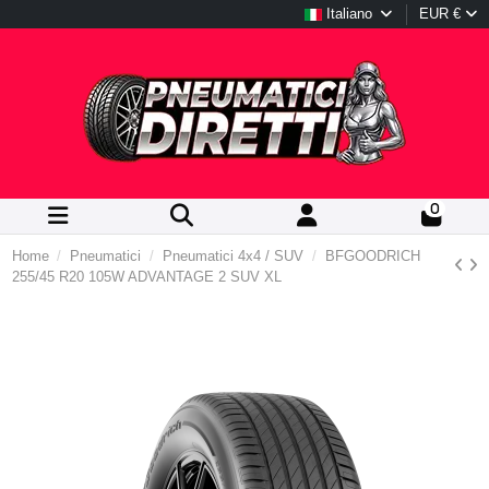
Italiano
EUR €
0
Home
Pneumatici
Pneumatici 4x4 / SUV
BFGOODRICH
255/45 R20 105W ADVANTAGE 2 SUV XL