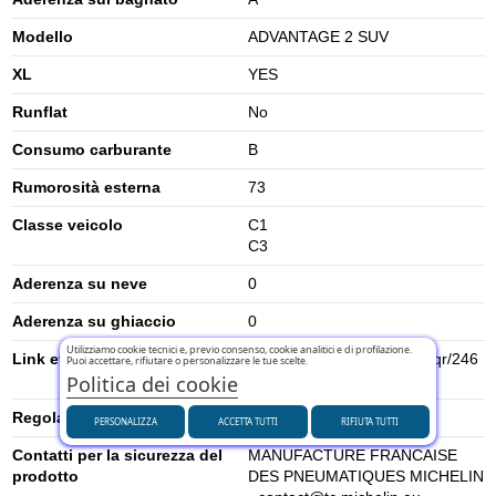
Modello
ADVANTAGE 2 SUV
XL
YES
Runflat
No
Consumo carburante
B
Rumorosità esterna
73
Classe veicolo
C1
C3
Aderenza su neve
0
Aderenza su ghiaccio
0
Utilizziamo cookie tecnici e, previo consenso, cookie analitici e di profilazione.
Link etichetta energetica UE
https://eprel.ec.europa.eu/qr/246
Puoi accettare, rifiutare o personalizzare le tue scelte.
Politica dei cookie
7239
Regolamento UE (2020/740)
2020/740
PERSONALIZZA
ACCETTA TUTTI
RIFIUTA TUTTI
Contatti per la sicurezza del
MANUFACTURE FRANCAISE
prodotto
DES PNEUMATIQUES MICHELIN