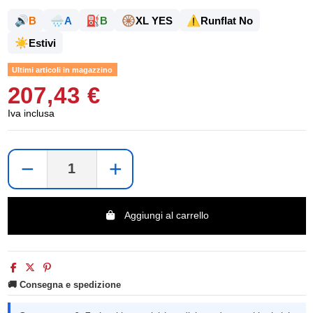
🔊
🌧️
⛽
🛞
⚠️
B
A
B
XL YES
Runflat No
☀️
Estivi
Ultimi articoli in magazzino
207,43 €
Iva inclusa
−
+
Aggiungi al carrello
🚚 Consegna e spedizione