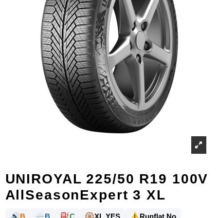
UNIROYAL 225/50 R19 100V
AllSeasonExpert 3 XL
🔊
🌧️
⛽
🛞
⚠️
B
B
C
XL YES
Runflat No