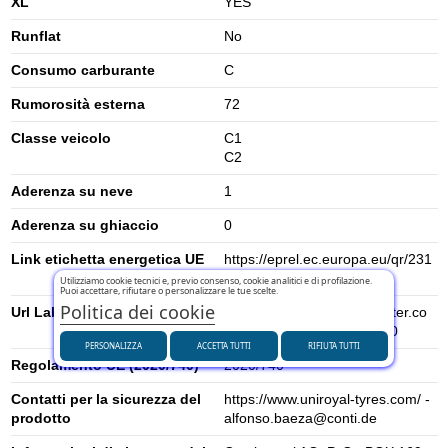
XL
YES
Runflat
No
Consumo carburante
C
Rumorosità esterna
72
Classe veicolo
C1
C2
Aderenza su neve
1
Aderenza su ghiaccio
0
Link etichetta energetica UE
https://eprel.ec.europa.eu/qr/231
4305
Utilizziamo cookie tecnici e, previo consenso, cookie analitici e di profilazione.
Puoi accettare, rifiutare o personalizzare le tue scelte.
Politica dei cookie
Url Label
https://www.contimediacenter.co
m/eulabel/en/03637480000
PERSONALIZZA
ACCETTA TUTTI
RIFIUTA TUTTI
Regolamento UE (2020/740)
2020/740
Contatti per la sicurezza del
https://www.uniroyal-tyres.com/ -
prodotto
alfonso.baeza@conti.de