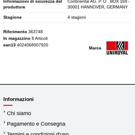
Informazioni di sicurezza del
Continental AG. P. O . BOX 169 -
produttore
30001 HANNOVER, GERMANY
Stagione
4 stagioni
Riferimento
363748
In magazzino
8 Articoli
ean13
4024068007920
Marca
Informazioni
Chi siamo
Pagamento e Consegna
Termini e condizioni d'uso