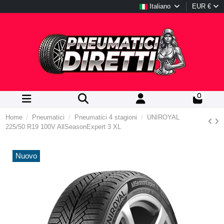
Italiano
EUR €
0
Home
Pneumatici
Pneumatici 4 stagioni
UNIROYAL
225/50 R19 100V AllSeasonExpert 3 XL
Nuovo