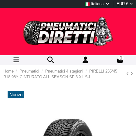
Italiano
EUR €
0
Home
Pneumatici
Pneumatici 4 stagioni
PIRELLI 235/45
R18 98Y CINTURATO ALL SEASON SF 3 XL S-I
Nuovo