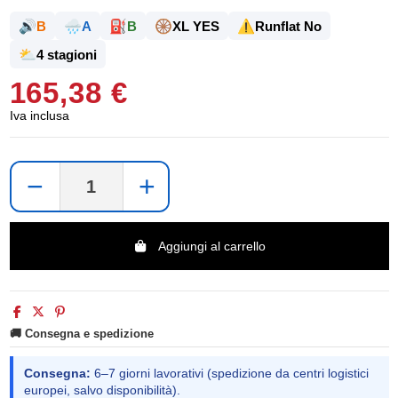
🔊
🌧️
⛽
🛞
⚠️
B
A
B
XL YES
Runflat No
⛅
4 stagioni
165,38 €
Iva inclusa
−
+
Aggiungi al carrello
🚚 Consegna e spedizione
Consegna:
6–7 giorni lavorativi (spedizione da centri logistici
europei, salvo disponibilità).