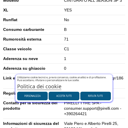
Modello
CINTURATO ALL SEASON SF 3
XL
YES
Runflat
No
Consumo carburante
B
Rumorosità esterna
71
Classe veicolo
C1
Aderenza su neve
1
Aderenza su ghiaccio
0
Utilizziamo cookie tecnici e, previo consenso, cookie analitici e di profilazione.
Link etichetta energetica UE
https://eprel.ec.europa.eu/qr/186
Puoi accettare, rifiutare o personalizzare le tue scelte.
2313
Politica dei cookie
Regolamento UE (2020/740)
2020/740
PERSONALIZZA
ACCETTA TUTTI
RIFIUTA TUTTI
Contatti per la sicurezza del
PIRELLI TYRE SPA -
prodotto
consumer.support@pirelli.com -
+390264421
Informazioni di sicurezza del
Viale Piero e Alberto Pirelli 25,