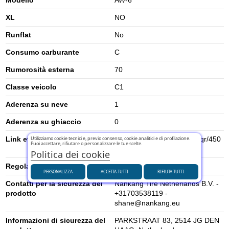
XL
NO
Runflat
No
Consumo carburante
C
Rumorosità esterna
70
Classe veicolo
C1
Aderenza su neve
1
Aderenza su ghiaccio
0
Utilizziamo cookie tecnici e, previo consenso, cookie analitici e di profilazione.
Link etichetta energetica UE
https://eprel.ec.europa.eu/qr/450
Puoi accettare, rifiutare o personalizzare le tue scelte.
483
Politica dei cookie
Regolamento UE (2020/740)
2020/740
PERSONALIZZA
ACCETTA TUTTI
RIFIUTA TUTTI
Contatti per la sicurezza del
Nankang Tire Netherlands B.V. -
prodotto
+31703538119 -
shane@nankang.eu
Informazioni di sicurezza del
PARKSTRAAT 83, 2514 JG DEN