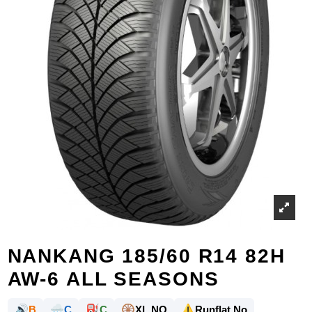
NANKANG 185/60 R14 82H
AW-6 ALL SEASONS
🔊
🌧️
⛽
🛞
⚠️
B
C
C
XL NO
Runflat No