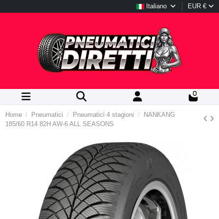
Italiano
EUR €
0
Home
Pneumatici
Pneumatici 4 stagioni
NANKANG
185/60 R14 82H AW-6 ALL SEASONS