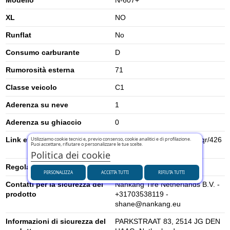
XL
NO
Runflat
No
Consumo carburante
D
Rumorosità esterna
71
Classe veicolo
C1
Aderenza su neve
1
Aderenza su ghiaccio
0
Utilizziamo cookie tecnici e, previo consenso, cookie analitici e di profilazione.
Link etichetta energetica UE
https://eprel.ec.europa.eu/qr/426
Puoi accettare, rifiutare o personalizzare le tue scelte.
104
Politica dei cookie
Regolamento UE (2020/740)
2020/740
PERSONALIZZA
ACCETTA TUTTI
RIFIUTA TUTTI
Contatti per la sicurezza del
Nankang Tire Netherlands B.V. -
prodotto
+31703538119 -
shane@nankang.eu
Informazioni di sicurezza del
PARKSTRAAT 83, 2514 JG DEN