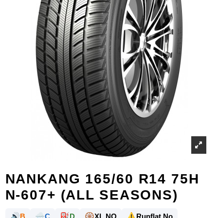
NANKANG 165/60 R14 75H
N-607+ (ALL SEASONS)
🔊
🌧️
⛽
🛞
⚠️
B
C
D
XL NO
Runflat No