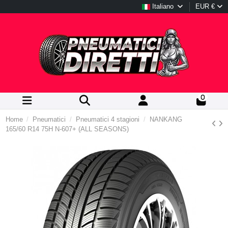
Italiano
EUR €
0
Home
Pneumatici
Pneumatici 4 stagioni
NANKANG
165/60 R14 75H N-607+ (ALL SEASONS)