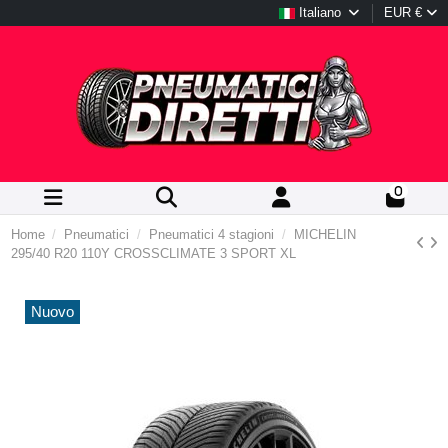
Italiano
EUR €
0
Home
Pneumatici
Pneumatici 4 stagioni
MICHELIN
295/40 R20 110Y CROSSCLIMATE 3 SPORT XL
Nuovo