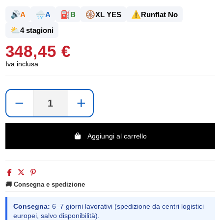
🔊
🌧️
⛽
🛞
⚠️
A
A
B
XL YES
Runflat No
⛅
4 stagioni
348,45 €
Iva inclusa
−
+
Aggiungi al carrello
🚚 Consegna e spedizione
Consegna:
6–7 giorni lavorativi (spedizione da centri logistici
europei, salvo disponibilità).