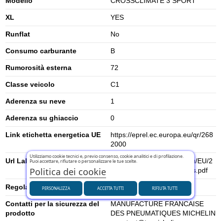
Modello
CROSSCLIMATE 3 SPORT
XL
YES
Runflat
No
Consumo carburante
B
Rumorosità esterna
72
Classe veicolo
C1
Aderenza su neve
1
Aderenza su ghiaccio
0
Link etichetta energetica UE
https://eprel.ec.europa.eu/qr/268
2000
Utilizziamo cookie tecnici e, previo consenso, cookie analitici e di profilazione.
Url Label
https://www.tyrelabelling.eu/EU/2
Puoi accettare, rifiutare o personalizzare le tue scelte.
Politica dei cookie
020-740/es/066446_fcs_es.pdf
Regolamento UE (2020/740)
2020/740
PERSONALIZZA
ACCETTA TUTTI
RIFIUTA TUTTI
Contatti per la sicurezza del
MANUFACTURE FRANCAISE
prodotto
DES PNEUMATIQUES MICHELIN