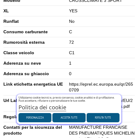
Modello
CROSSCLIMATE 3 SPORT
XL
YES
Runflat
No
Consumo carburante
C
Rumorosità esterna
72
Classe veicolo
C1
Aderenza su neve
1
Aderenza su ghiaccio
0
Link etichetta energetica UE
https://eprel.ec.europa.eu/qr/265
0709
Utilizziamo cookie tecnici e, previo consenso, cookie analitici e di profilazione.
Url Label
https://www.tyrelabelling.eu/EU/2
Puoi accettare, rifiutare o personalizzare le tue scelte.
Politica dei cookie
020-740/es/961720_fcs_es.pdf
Regolamento UE (2020/740)
2020/740
PERSONALIZZA
ACCETTA TUTTI
RIFIUTA TUTTI
Contatti per la sicurezza del
MANUFACTURE FRANCAISE
prodotto
DES PNEUMATIQUES MICHELIN