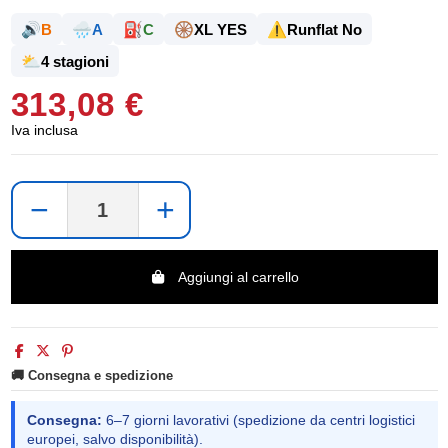
🔊
🌧️
⛽
🛞
⚠️
B
A
C
XL YES
Runflat No
⛅
4 stagioni
313,08 €
Iva inclusa
−
+
Aggiungi al carrello
🚚 Consegna e spedizione
Consegna:
6–7 giorni lavorativi (spedizione da centri logistici
europei, salvo disponibilità).