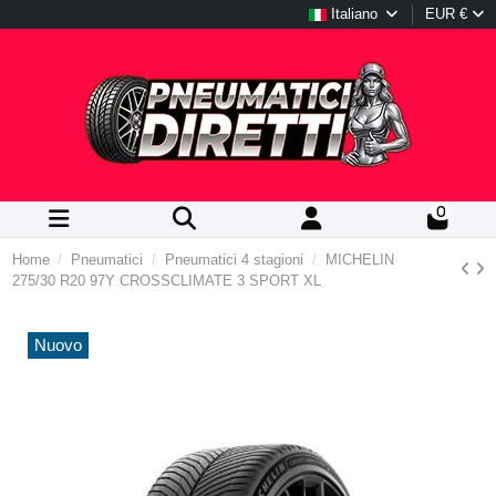
Italiano
EUR €
0
Home
Pneumatici
Pneumatici 4 stagioni
MICHELIN
275/30 R20 97Y CROSSCLIMATE 3 SPORT XL
Nuovo