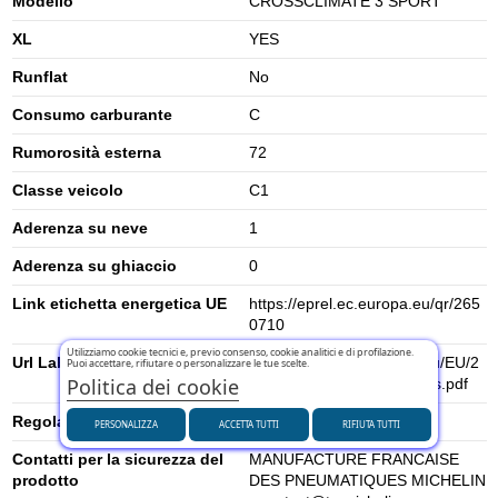
Modello
CROSSCLIMATE 3 SPORT
XL
YES
Runflat
No
Consumo carburante
C
Rumorosità esterna
72
Classe veicolo
C1
Aderenza su neve
1
Aderenza su ghiaccio
0
Link etichetta energetica UE
https://eprel.ec.europa.eu/qr/265
0710
Utilizziamo cookie tecnici e, previo consenso, cookie analitici e di profilazione.
Url Label
https://www.tyrelabelling.eu/EU/2
Puoi accettare, rifiutare o personalizzare le tue scelte.
Politica dei cookie
020-740/es/071599_fcs_es.pdf
Regolamento UE (2020/740)
2020/740
PERSONALIZZA
ACCETTA TUTTI
RIFIUTA TUTTI
Contatti per la sicurezza del
MANUFACTURE FRANCAISE
prodotto
DES PNEUMATIQUES MICHELIN