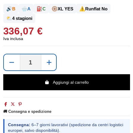
🔊
🌧️
⛽
🛞
⚠️
B
A
C
XL YES
Runflat No
⛅
4 stagioni
336,07 €
Iva inclusa
−
+
Aggiungi al carrello
🚚 Consegna e spedizione
Consegna:
6–7 giorni lavorativi (spedizione da centri logistici
europei, salvo disponibilità).