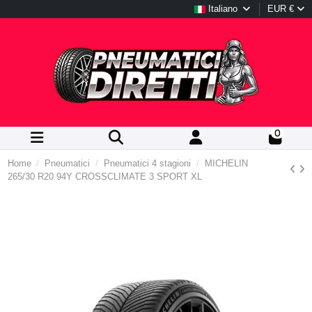
Italiano
EUR €
0
Home
Pneumatici
Pneumatici 4 stagioni
MICHELIN
265/30 R20 94Y CROSSCLIMATE 3 SPORT XL